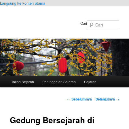
Langsung ke konten utama
Cari
Menu
Tokoh Sejarah
Peninggalan Sejarah
Sejarah
utama
Navigasi
←
Sebelumnya
Selanjutnya
→
Tulisan
Gedung Bersejarah di