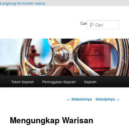
Langsung ke konten utama
Cari
Menu
Tokoh Sejarah
Peninggalan Sejarah
Sejarah
utama
Navigasi
←
Sebelumnya
Selanjutnya
→
Tulisan
Mengungkap Warisan