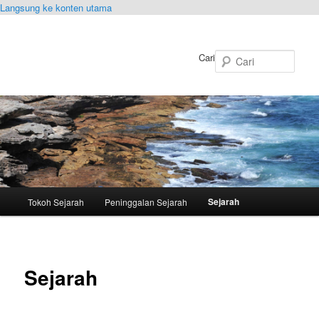
Langsung ke konten utama
Cari
Menu
Sejarah
Tokoh Sejarah
Peninggalan Sejarah
utama
Sejarah