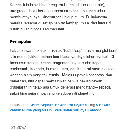
Karena tubuhnya bisa mengkerut menjadi tun (tun state),
tardigrada dapat bertahan tanpa air selama puluhan tahun—
membuatnya layak disebut fosil hidup mikro. Di Indonesia,
mereka tersebar di setiap habitat lembap, mulai dari lumut di
hutan hujan hingga sedimen laut.
Kesimpulan
Fakta bahwa makhluk-makhluk “fosil hidup” masih mengisi bumi
kita menunjukkan betapa luar biasanya daya tahan evolusi. Di
Indonesia sendiri, keanekaragaman hayati purba seperti
coelacanth, komodo, buaya muara, dan kima raksasa menjadi
warisan alam yang tak ternilai. Melalui upaya konservasi dan
penelitian, kita dapat memastikan bahwa hewan-hewan
prasejarah ini tetap ada untuk generasi mendatang—sebagai
saksi bisu sejarah panjang kehidupan di planet ini.
Ditulis pada
Cerita Sejarah
,
Hewan Pra Sejarah
|
Tag
5 Hewan
Zaman Purba yang Masih Eksis Salah Satunya Komodo
ISTIMEWA