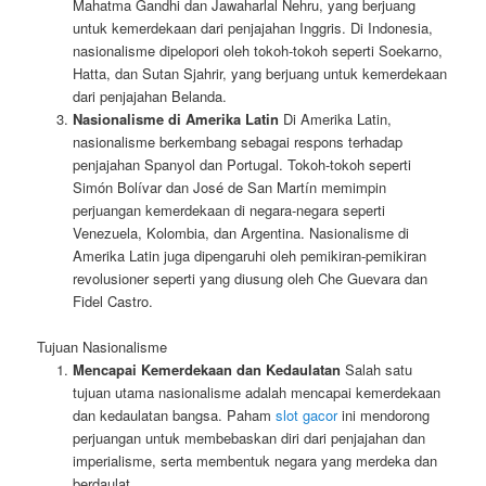
Mahatma Gandhi dan Jawaharlal Nehru, yang berjuang
untuk kemerdekaan dari penjajahan Inggris. Di Indonesia,
nasionalisme dipelopori oleh tokoh-tokoh seperti Soekarno,
Hatta, dan Sutan Sjahrir, yang berjuang untuk kemerdekaan
dari penjajahan Belanda.
Nasionalisme di Amerika Latin
Di Amerika Latin,
nasionalisme berkembang sebagai respons terhadap
penjajahan Spanyol dan Portugal. Tokoh-tokoh seperti
Simón Bolívar dan José de San Martín memimpin
perjuangan kemerdekaan di negara-negara seperti
Venezuela, Kolombia, dan Argentina. Nasionalisme di
Amerika Latin juga dipengaruhi oleh pemikiran-pemikiran
revolusioner seperti yang diusung oleh Che Guevara dan
Fidel Castro.
Tujuan Nasionalisme
Mencapai Kemerdekaan dan Kedaulatan
Salah satu
tujuan utama nasionalisme adalah mencapai kemerdekaan
dan kedaulatan bangsa. Paham
slot gacor
ini mendorong
perjuangan untuk membebaskan diri dari penjajahan dan
imperialisme, serta membentuk negara yang merdeka dan
berdaulat.