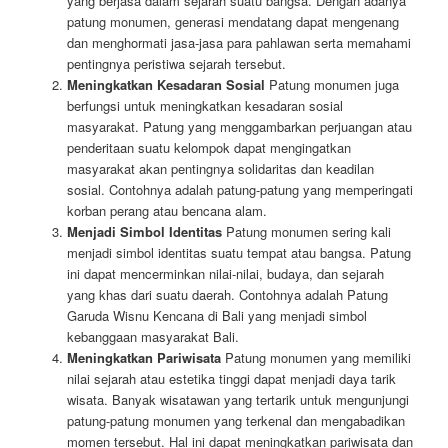
yang berjasa dalam sejarah suatu bangsa. Dengan adanya
patung monumen, generasi mendatang dapat mengenang
dan menghormati jasa-jasa para pahlawan serta memahami
pentingnya peristiwa sejarah tersebut.
Meningkatkan Kesadaran Sosial
Patung monumen juga
berfungsi untuk meningkatkan kesadaran sosial
masyarakat. Patung yang menggambarkan perjuangan atau
penderitaan suatu kelompok dapat mengingatkan
masyarakat akan pentingnya solidaritas dan keadilan
sosial. Contohnya adalah patung-patung yang memperingati
korban perang atau bencana alam.
Menjadi Simbol Identitas
Patung monumen sering kali
menjadi simbol identitas suatu tempat atau bangsa. Patung
ini dapat mencerminkan nilai-nilai, budaya, dan sejarah
yang khas dari suatu daerah. Contohnya adalah Patung
Garuda Wisnu Kencana di Bali yang menjadi simbol
kebanggaan masyarakat Bali.
Meningkatkan Pariwisata
Patung monumen yang memiliki
nilai sejarah atau estetika tinggi dapat menjadi daya tarik
wisata. Banyak wisatawan yang tertarik untuk mengunjungi
patung-patung monumen yang terkenal dan mengabadikan
momen tersebut. Hal ini dapat meningkatkan pariwisata dan