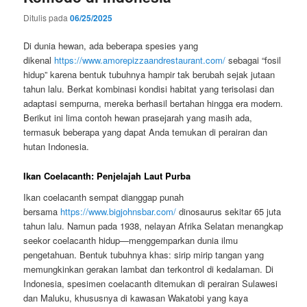
Ditulis pada
06/25/2025
Di dunia hewan, ada beberapa spesies yang
dikenal
https://www.amorepizzaandrestaurant.com/
sebagai “fosil
hidup” karena bentuk tubuhnya hampir tak berubah sejak jutaan
tahun lalu. Berkat kombinasi kondisi habitat yang terisolasi dan
adaptasi sempurna, mereka berhasil bertahan hingga era modern.
Berikut ini lima contoh hewan prasejarah yang masih ada,
termasuk beberapa yang dapat Anda temukan di perairan dan
hutan Indonesia.
Ikan Coelacanth: Penjelajah Laut Purba
Ikan coelacanth sempat dianggap punah
bersama
https://www.bigjohnsbar.com/
dinosaurus sekitar 65 juta
tahun lalu. Namun pada 1938, nelayan Afrika Selatan menangkap
seekor coelacanth hidup—menggemparkan dunia ilmu
pengetahuan. Bentuk tubuhnya khas: sirip mirip tangan yang
memungkinkan gerakan lambat dan terkontrol di kedalaman. Di
Indonesia, spesimen coelacanth ditemukan di perairan Sulawesi
dan Maluku, khususnya di kawasan Wakatobi yang kaya