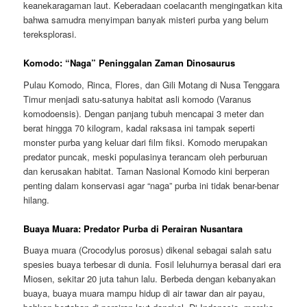
keanekaragaman laut. Keberadaan coelacanth mengingatkan kita
bahwa samudra menyimpan banyak misteri purba yang belum
tereksplorasi.
Komodo: “Naga” Peninggalan Zaman Dinosaurus
Pulau Komodo, Rinca, Flores, dan Gili Motang di Nusa Tenggara
Timur menjadi satu-satunya habitat asli komodo (Varanus
komodoensis). Dengan panjang tubuh mencapai 3 meter dan
berat hingga 70 kilogram, kadal raksasa ini tampak seperti
monster purba yang keluar dari film fiksi. Komodo merupakan
predator puncak, meski populasinya terancam oleh perburuan
dan kerusakan habitat. Taman Nasional Komodo kini berperan
penting dalam konservasi agar “naga” purba ini tidak benar-benar
hilang.
Buaya Muara: Predator Purba di Perairan Nusantara
Buaya muara (Crocodylus porosus) dikenal sebagai salah satu
spesies buaya terbesar di dunia. Fosil leluhurnya berasal dari era
Miosen, sekitar 20 juta tahun lalu. Berbeda dengan kebanyakan
buaya, buaya muara mampu hidup di air tawar dan air payau,