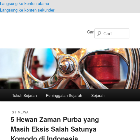
Langsung ke konten utama
Langsung ke konten sekunder
Cari
Menu
Tokoh Sejarah
Peninggalan Sejarah
Sejarah
utama
ISTIMEWA
5 Hewan Zaman Purba yang
Masih Eksis Salah Satunya
Komodo di Indonesia