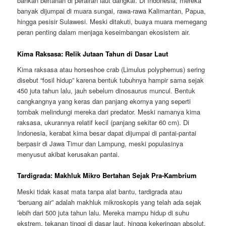
bahkan bertahan di perairan laut dangkal. Di Indonesia, mereka
banyak dijumpai di muara sungai, rawa-rawa Kalimantan, Papua,
hingga pesisir Sulawesi. Meski ditakuti, buaya muara memegang
peran penting dalam menjaga keseimbangan ekosistem air.
Kima Raksasa: Relik Jutaan Tahun di Dasar Laut
Kima raksasa atau horseshoe crab (Limulus polyphemus) sering
disebut “fosil hidup” karena bentuk tubuhnya hampir sama sejak
450 juta tahun lalu, jauh sebelum dinosaurus muncul. Bentuk
cangkangnya yang keras dan panjang ekornya yang seperti
tombak melindungi mereka dari predator. Meski namanya kima
raksasa, ukurannya relatif kecil (panjang sekitar 60 cm). Di
Indonesia, kerabat kima besar dapat dijumpai di pantai-pantai
berpasir di Jawa Timur dan Lampung, meski populasinya
menyusut akibat kerusakan pantai.
Tardigrada: Makhluk Mikro Bertahan Sejak Pra-Kambrium
Meski tidak kasat mata tanpa alat bantu, tardigrada atau
“beruang air” adalah makhluk mikroskopis yang telah ada sejak
lebih dari 500 juta tahun lalu. Mereka mampu hidup di suhu
ekstrem, tekanan tinggi di dasar laut, hingga kekeringan absolut.