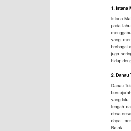
1. Istana
Istana Ma
pada tahun
menggabu
yang mena
berbagai 
juga seri
hidup deng
2. Danau
Danau Toba
bersejarah
yang lalu,
tengah da
desa-desa
dapat men
Batak.