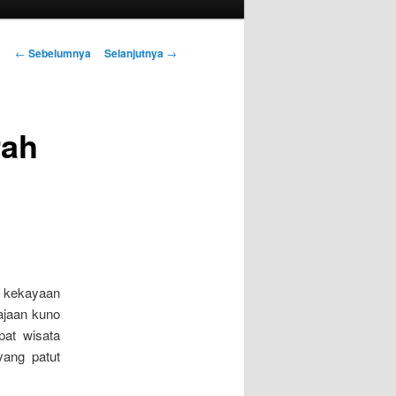
Navigasi
←
Sebelumnya
Selanjutnya
→
Tulisan
rah
 kekayaan
ajaan kuno
pat wisata
yang patut