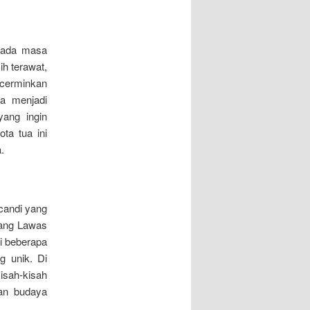
 pada masa
h terawat,
cerminkan
a menjadi
yang ingin
ta tua ini
.
candi yang
dang Lawas
ri beberapa
g unik. Di
isah-kisah
an budaya