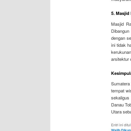
5. Masjid
Masjid Ra
Dibangun 
dengan se
ini tidak 
kerukunan
arsitektur
Kesimpul
Sumatera 
tempat wi
sekaligus
Danau Toba
Utara seba
Entri ini dit
Wajib Dikun