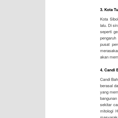
3. Kota T
Kota Sibo
lalu. Di 
seperti g
pengaruh
pusat per
merasakan
akan memb
4. Candi 
Candi Bah
berasal d
yang memil
bangunan 
sekitar c
mitologi
masyarakat