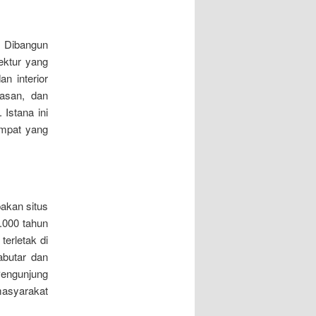
. Dibangun
tektur yang
 interior
iasan, dan
Istana ini
empat yang
pakan situs
4.000 tahun
terletak di
abutar dan
Pengunjung
masyarakat