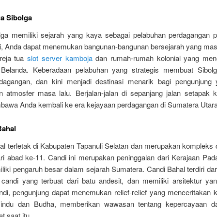
ua Sibolga
lga memiliki sejarah yang kaya sebagai pelabuhan perdagangan
sini, Anda dapat menemukan bangunan-bangunan bersejarah yang masi
ereja tua
slot server kamboja
dan rumah-rumah kolonial yang men
 Belanda. Keberadaan pelabuhan yang strategis membuat Sibolg
dagangan, dan kini menjadi destinasi menarik bagi pengunjung 
 atmosfer masa lalu. Berjalan-jalan di sepanjang jalan setapak ko
awa Anda kembali ke era kejayaan perdagangan di Sumatera Utara
Bahal
al terletak di Kabupaten Tapanuli Selatan dan merupakan kompleks 
ari abad ke-11. Candi ini merupakan peninggalan dari Kerajaan Pa
iki pengaruh besar dalam sejarah Sumatera. Candi Bahal terdiri da
candi yang terbuat dari batu andesit, dan memiliki arsitektur yan
andi, pengunjung dapat menemukan relief-relief yang menceritakan k
 Hindu dan Budha, memberikan wawasan tentang kepercayaan d
 saat itu.