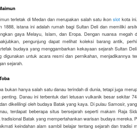
 Maimun
imun terletak di Medan dan merupakan salah satu ikon
slot
kota ini
 1888, istana ini adalah rumah bagi Sultan Deli dan memiliki arsi
ngkan gaya Melayu, Islam, dan Eropa. Dengan nuansa megah dan
kjubkan, pengunjung dapat melihat koleksi barang antik, perh
artefak budaya yang menggambarkan kekayaan sejarah Sultan Deli. 
ng digunakan untuk acara resmi dan pernikahan, menjadikannya t
an sejarah.
 Toba
 bukan hanya salah satu danau terindah di dunia, tetapi juga meru
 penting. Danau ini terbentuk dari letusan vulkanik besar sekitar 7
 dan dikelilingi oleh budaya Batak yang kaya. Di pulau Samosir, yang 
nau, terdapat beberapa situs bersejarah seperti makam Raja Sid
 tradisional Batak yang mempertahankan warisan budaya mereka. 
ikmati keindahan alam sambil belajar tentang sejarah dan tradisi 