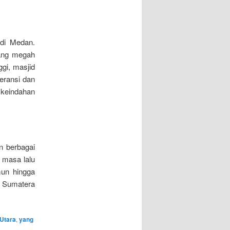
 di Medan.
yang megah
gi, masjid
leransi dan
 keindahan
n berbagai
 masa lalu
mun hingga
an Sumatera
Utara
,
yang