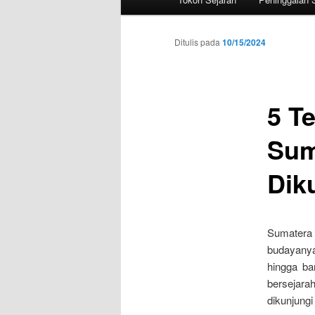
utama
Ditulis pada
10/15/2024
5 T
Sum
Dik
Sumatera U
budayanya
hingga ba
bersejara
dikunjungi