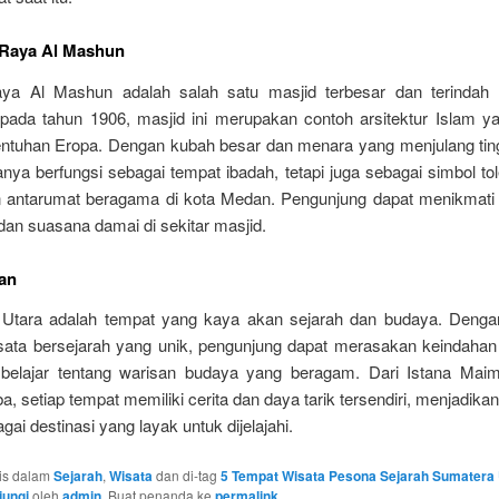
 Raya Al Mashun
ya Al Mashun adalah salah satu masjid terbesar dan terindah
pada tahun 1906, masjid ini merupakan contoh arsitektur Islam 
ntuhan Eropa. Dengan kubah besar dan menara yang menjulang ting
hanya berfungsi sebagai tempat ibadah, tetapi juga sebagai simbol to
 antarumat beragama di kota Medan. Pengunjung dapat menikmati
 dan suasana damai di sekitar masjid.
an
Utara adalah tempat yang kaya akan sejarah dan budaya. Denga
sata bersejarah yang unik, pengunjung dapat merasakan keindahan
 belajar tentang warisan budaya yang beragam. Dari Istana Mai
, setiap tempat memiliki cerita dan daya tarik tersendiri, menjadik
gai destinasi yang layak untuk dijelajahi.
ulis dalam
Sejarah
,
Wisata
dan di-tag
5 Tempat Wisata Pesona Sejarah Sumatera 
jungi
oleh
admin
. Buat penanda ke
permalink
.