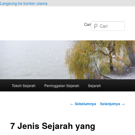
Langsung ke konten utama
Cari
Menu
Tokoh Sejarah
Peninggalan Sejarah
Sejarah
utama
Navigasi
←
Sebelumnya
Selanjutnya
→
Tulisan
7 Jenis Sejarah yang