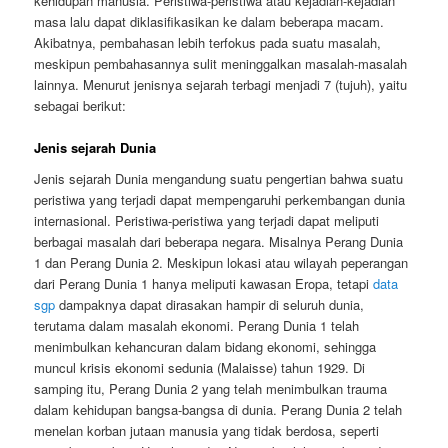
kehidupan manusia. Peristiwa-peristiwa atau kejadian-kejadian
masa lalu dapat diklasifikasikan ke dalam beberapa macam.
Akibatnya, pembahasan lebih terfokus pada suatu masalah,
meskipun pembahasannya sulit meninggalkan masalah-masalah
lainnya. Menurut jenisnya sejarah terbagi menjadi 7 (tujuh), yaitu
sebagai berikut:
Jenis sejarah Dunia
Jenis sejarah Dunia mengandung suatu pengertian bahwa suatu
peristiwa yang terjadi dapat mempengaruhi perkembangan dunia
internasional. Peristiwa-peristiwa yang terjadi dapat meliputi
berbagai masalah dari beberapa negara. Misalnya Perang Dunia
1 dan Perang Dunia 2. Meskipun lokasi atau wilayah peperangan
dari Perang Dunia 1 hanya meliputi kawasan Eropa, tetapi
data
sgp
dampaknya dapat dirasakan hampir di seluruh dunia,
terutama dalam masalah ekonomi. Perang Dunia 1 telah
menimbulkan kehancuran dalam bidang ekonomi, sehingga
muncul krisis ekonomi sedunia (Malaisse) tahun 1929. Di
samping itu, Perang Dunia 2 yang telah menimbulkan trauma
dalam kehidupan bangsa-bangsa di dunia. Perang Dunia 2 telah
menelan korban jutaan manusia yang tidak berdosa, seperti