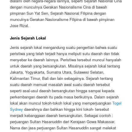
dialami oleh negara-negara lainnya, seperti Sejarah Nasional Cina
dengan munculnya Gerakan Nasionalisme Cina di bawah
pimpinan Sun Yat Sen, Sejarah Nasional Filipina dengan
munculnya Gerakan Nasionalisme Filipina di bawah pimpinan
Jose Rizal.
Jenis Sejarah Lokal
Jenis sejarah lokal mengandung suatu pengertian bahwa suatu
peristiwa yang telah terjadi hanya meliputi sutu daerah dan tidak
menyebar ke daerah lainnya. Peristiwa tersebut muncul hanyalah
untuk daerah yang bersangkutan. Misalnya sejarah lokal tentang
Jakarta, Yogyakarta, Sumatra Utara, Sulawesi Selatan,
Kalimantan Timur, Bali dan lain sebagainya. Sejarah tentang
suatu daerah memuat masalah awal suatu daerah tersebut
seperti asal-usul daerah bersangkutan hingga sampai kepada
perkembangan daerah itu pada masa berikutnya. Dalam sejarah
lokal akan muncul tokoh-tokoh lokal yang memperjuangkan
Togel
Sydney
daerahnya dan bahkan hingga kini tokoh- tersebut
menjadi kebanggaan daerah bersangkutan. Sebagai contoh :
perjuangan Sultan Hasanuddin dari Kerajaan Gowa Makassar.
Nama dan jasa perjuangan Sultan Hasanuddin sangat melekat