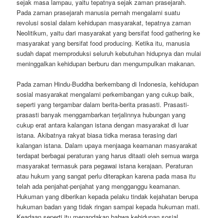
sejak masa lampau, yaitu tepatnya sejak zaman prasejarah.
Pada zaman prasejarah manusia pernah mengalami suatu
revolusi sosial dalam kehidupan masyarakat, tepatnya zaman
Neolitikum, yaitu dari masyarakat yang bersifat food gathering ke
masyarakat yang bersifat food producing. Ketika itu, manusia
sudah dapat memproduksi seluruh kebutuhan hidupnya dan mulai
meninggalkan kehidupan berburu dan mengumpulkan makanan.
Pada zaman Hindu-Buddha berkembang di Indonesia, kehidupan
sosial masyarakat mengalami perkembangan yang cukup baik,
seperti yang tergambar dalam berita-berita prasasti. Prasasti-
prasasti banyak menggambarkan terjalinnya hubungan yang
cukup erat antara kalangan istana dengan masyarakat di luar
istana. Akibatnya rakyat biasa tidka merasa terasing dari
kalangan istana. Dalam upaya menjaaga keamanan masyarakat
terdapat berbagai peraturan yang harus ditaati oleh semua warga
masyarakat termasuk para pegawai istana kerajaan. Peraturan
atau hukum yang sangat perlu diterapkan karena pada masa itu
telah ada penjahat-penjahat yang mengganggu keamanan.
Hukuman yang diberikan kepada pelaku tindak kejahatan berupa
hukuman badan yang tidak ringan sampai kepada hukuman mati.
Keadaan seperti itu menandakan bahwa kehidupan sosial