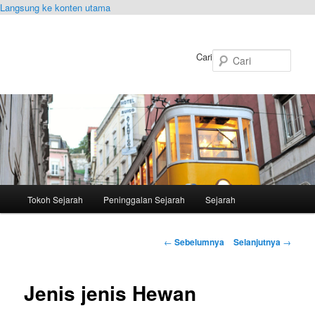
Langsung ke konten utama
Cari
Menu
Tokoh Sejarah
Peninggalan Sejarah
Sejarah
utama
Navigasi
←
Sebelumnya
Selanjutnya
→
Tulisan
Jenis jenis Hewan