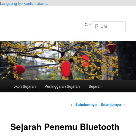
Langsung ke konten utama
Cari
Menu
Tokoh Sejarah
Peninggalan Sejarah
Sejarah
utama
Navigasi
←
Sebelumnya
Selanjutnya
→
Tulisan
Sejarah Penemu Bluetooth