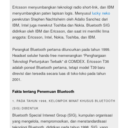
Ericsson menyumbangkan teknologi radio short-link, dan IBM
menyumbangkan paten lapisan logis. Menyusul
lucky neko
perekrutan Stephen Nachtsheim oleh Adalio Sanchez dari
IBM, Intel juga merekrut Toshiba dan Nokia. Bluetooth SIG
didirikan oleh IBM dan Ericsson, dan saat ini memiliki lima
anggota: Ericsson, Intel, Nokia, Toshiba, dan IBM.
Perangkat Bluetooth pertama diluncurkan pada tahun 1999.
Headset seluler hands-free memenangkan “Penghargaan
Teknologi Pertunjukan Terbaik” di COMDEX. Ericsson T36
adalah ponsel Bluetooth pertama, tetapi model T39 baru
direvisi dan tersedia secara luas di toko-toko pada tahun
2001.
Fakta tentang Penemuan Bluetooth
1. PADA TAHUN 1998, KELOMPOK MINAT KHUSUS BLUETOOTH
(SIG) DIBENTUK
Bluetooth Special Interest Group (SIG), kumpulan organisasi
yang mengelola, mempromosikan, dan menstandardisasi
teknologi Bluetooth, didirikan pada tahun 1998. SIG, yang