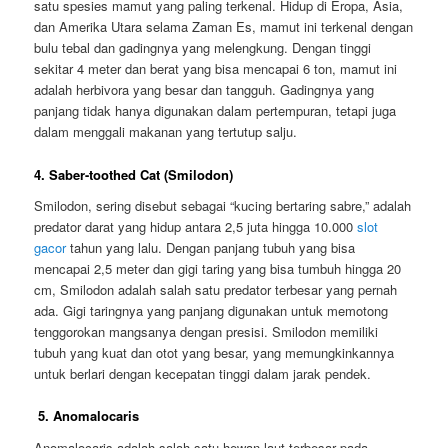
satu spesies mamut yang paling terkenal. Hidup di Eropa, Asia,
dan Amerika Utara selama Zaman Es, mamut ini terkenal dengan
bulu tebal dan gadingnya yang melengkung. Dengan tinggi
sekitar 4 meter dan berat yang bisa mencapai 6 ton, mamut ini
adalah herbivora yang besar dan tangguh. Gadingnya yang
panjang tidak hanya digunakan dalam pertempuran, tetapi juga
dalam menggali makanan yang tertutup salju.
4. Saber-toothed Cat (Smilodon)
Smilodon, sering disebut sebagai “kucing bertaring sabre,” adalah
predator darat yang hidup antara 2,5 juta hingga 10.000
slot
gacor
tahun yang lalu. Dengan panjang tubuh yang bisa
mencapai 2,5 meter dan gigi taring yang bisa tumbuh hingga 20
cm, Smilodon adalah salah satu predator terbesar yang pernah
ada. Gigi taringnya yang panjang digunakan untuk memotong
tenggorokan mangsanya dengan presisi. Smilodon memiliki
tubuh yang kuat dan otot yang besar, yang memungkinkannya
untuk berlari dengan kecepatan tinggi dalam jarak pendek.
5. Anomalocaris
Anomalocaris adalah salah satu hewan laut terbesar pada