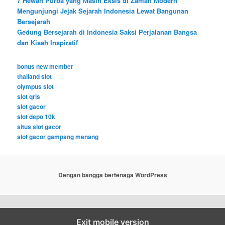
7 Hewan Purba yang Masih Eksis di Zaman Modern
Mengunjungi Jejak Sejarah Indonesia Lewat Bangunan
Bersejarah
Gedung Bersejarah di Indonesia Saksi Perjalanan Bangsa
dan Kisah Inspiratif
bonus new member
thailand slot
olympus slot
slot qris
slot gacor
slot depo 10k
situs slot gacor
slot gacor gampang menang
Dengan bangga bertenaga WordPress
Exit mobile version