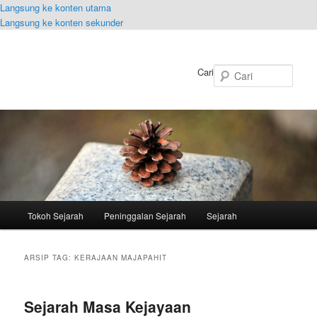
Langsung ke konten utama
Langsung ke konten sekunder
Cari
Menu
Tokoh Sejarah
Peninggalan Sejarah
Sejarah
utama
ARSIP TAG:
KERAJAAN MAJAPAHIT
Sejarah Masa Kejayaan