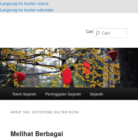
Langsung ke konten utama
Langsung ke konten sekunder
Cari
Menu
Tokoh Sejarah
Peninggalan Sejarah
Sejarah
utama
ARSIP TAG:
KETOPONG SULTAN KUTAI
Melihat Berbagai