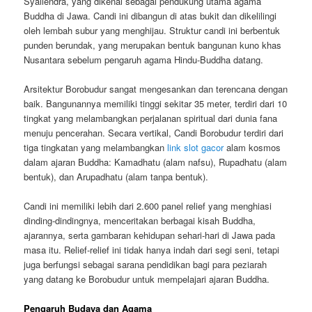
Syailendra, yang dikenal sebagai pendukung utama agama
Buddha di Jawa. Candi ini dibangun di atas bukit dan dikelilingi
oleh lembah subur yang menghijau. Struktur candi ini berbentuk
punden berundak, yang merupakan bentuk bangunan kuno khas
Nusantara sebelum pengaruh agama Hindu-Buddha datang.
Arsitektur Borobudur sangat mengesankan dan terencana dengan
baik. Bangunannya memiliki tinggi sekitar 35 meter, terdiri dari 10
tingkat yang melambangkan perjalanan spiritual dari dunia fana
menuju pencerahan. Secara vertikal, Candi Borobudur terdiri dari
tiga tingkatan yang melambangkan
link slot gacor
alam kosmos
dalam ajaran Buddha: Kamadhatu (alam nafsu), Rupadhatu (alam
bentuk), dan Arupadhatu (alam tanpa bentuk).
Candi ini memiliki lebih dari 2.600 panel relief yang menghiasi
dinding-dindingnya, menceritakan berbagai kisah Buddha,
ajarannya, serta gambaran kehidupan sehari-hari di Jawa pada
masa itu. Relief-relief ini tidak hanya indah dari segi seni, tetapi
juga berfungsi sebagai sarana pendidikan bagi para peziarah
yang datang ke Borobudur untuk mempelajari ajaran Buddha.
Pengaruh Budaya dan Agama