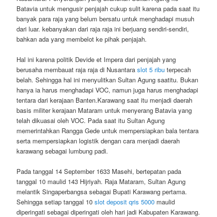
Batavia untuk mengusir penjajah cukup sulit karena pada saat itu
banyak para raja yang belum bersatu untuk menghadapi musuh
dari luar. kebanyakan dari raja raja ini berjuang sendiri-sendiri,
bahkan ada yang membelot ke pihak penjajah.
Hal ini karena politik Devide et Impera dari penjajah yang
berusaha membauat raja raja di Nusantara
slot 5 ribu
terpecah
belah. Sehingga hal ini menyulitkan Sultan Agung saatitu. Bukan
hanya ia harus menghadapi VOC, namun juga harus menghadapi
tentara dari kerajaan Banten.Karawang saat itu menjadi daerah
basis militer kerajaan Mataram untuk menyerang Batavia yang
telah dikuasai oleh VOC. Pada saat itu Sultan Agung
memerintahkan Rangga Gede untuk mempersiapkan bala tentara
serta mempersiapkan logistik dengan cara menjadi daerah
karawang sebagai lumbung padi.
Pada tanggal 14 September 1633 Masehi, bertepatan pada
tanggal 10 maulid 143 Hijriyah. Raja Mataram, Sultan Agung
melantik Singaperbangsa sebagai Bupati Karawang pertama.
Sehingga setiap tanggal 10
slot deposit qris 5000
maulid
diperingati sebagai diperingati oleh hari jadi Kabupaten Karawang.