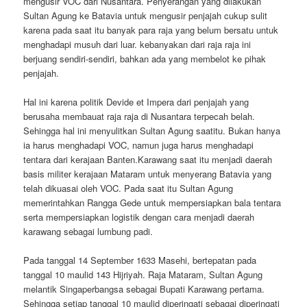
mengusir VOC dari Nusantara. Penyerangan yang dilakukan
Sultan Agung ke Batavia untuk mengusir penjajah cukup sulit
karena pada saat itu banyak para raja yang belum bersatu untuk
menghadapi musuh dari luar. kebanyakan dari raja raja ini
berjuang sendiri-sendiri, bahkan ada yang membelot ke pihak
penjajah.
Hal ini karena politik Devide et Impera dari penjajah yang
berusaha membauat raja raja di Nusantara terpecah belah.
Sehingga hal ini menyulitkan Sultan Agung saatitu. Bukan hanya
ia harus menghadapi VOC, namun juga harus menghadapi
tentara dari kerajaan Banten.Karawang saat itu menjadi daerah
basis militer kerajaan Mataram untuk menyerang Batavia yang
telah dikuasai oleh VOC. Pada saat itu Sultan Agung
memerintahkan Rangga Gede untuk mempersiapkan bala tentara
serta mempersiapkan logistik dengan cara menjadi daerah
karawang sebagai lumbung padi.
Pada tanggal 14 September 1633 Masehi, bertepatan pada
tanggal 10 maulid 143 Hijriyah. Raja Mataram, Sultan Agung
melantik Singaperbangsa sebagai Bupati Karawang pertama.
Sehingga setiap tanggal 10 maulid diperingati sebagai diperingati