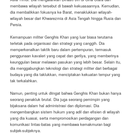
membawa wilayah tersebut di bawah kekuasaannya. Kemudian,
dia membalikkan fokusnya ke Barat, menaklukkan wilayah-
wilayah besar dari Khwarezmia di Asia Tengah hingga Rusia dan
Persia.
Kemampuan militer Genghis Khan yang luar biasa terutama
terletak pada organisasi dan strategi yang canggih. Dia
memperkenalkan taktik baru dalam pertempuran, termasuk
penggunaan kavaleri yang cepat dan gerilya, yang memberinya
keunggulan besar melawan pasukan yang lebih besar. Selain itu,
dia menggabungkan teknologi dan strategi militer dari berbagai
budaya yang dia taklukkan, menciptakan kekuatan tempur yang
tak terkalahkan.
Namun, penting untuk diingat bahwa Genghis Khan bukan hanya
seorang penakluk brutal. Dia juga seorang pemimpin yang
bijaksana dalam hal administrasi dan diplomasi. Dia
mengembangkan sistem hukum yang adil dan efisien di wilayah
yang dia kuasai, serta mempromosikan perdagangan dan
komunikasi lintas-batas yang membawa kemakmuran bagi
subjek-subjeknya.