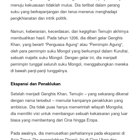
menuju kekuasaan tidaklah mulus. Dia terlibat dalam perang
suku yang berkepanjangan dan terus-menerus menghadapi
pengkhianatan dan intrik politik.
Namun, keberanian, kecerdasan, dan kegigihan Temujin akhirnya
membuahkan hasil. Pada tahun 1206, dia diberi gelar Genghis
Khan, yang berarti “Penguasa Agung” atau “Pemimpin Agung”,
oleh para pemimpin suku Mongol yang berkumpul dalam Kurultai,
sebuah majelis suku Mongol. Dengan gelar ini, dia menjadi
pemimpin tunggal seluruh suku Mongol, menggabungkan mereka
di bawah panji-panji tunggalnya.
Ekspansi dan Penaklukan
Setelah menjadi Genghis Khan, Temujin – yang sekarang dikenal
dengan nama tersebut – memulai kampanye penaklukan yang
ambisius. Dia tidak puas hanya memerintah wilayah Mongolia;
dia memiliki visi untuk membangun sebuah kekaisaran yang luar
biasa yang membentang dari Cina hingga Eropa.
Pada awalnya, dia memusatkan perhatiannya pada ekspansi di
Asia Timur. Dia mengalahkan Dinasti Jin di Cina Utara dan