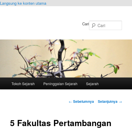
Langsung ke konten utama
Cari
Menu
Tokoh Sejarah
Peninggalan Sejarah
Sejarah
utama
Navigasi
←
Sebelumnya
Selanjutnya
→
Tulisan
5 Fakultas Pertambangan