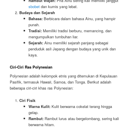
Rambut Wajah:
Pria Ainu sering kali memiliki janggut
sbobet
dan kumis yang lebat.
Budaya dan Sejarah
Bahasa:
Berbicara dalam bahasa Ainu, yang hampir
punah.
Tradisi:
Memiliki tradisi berburu, memancing, dan
mengumpulkan tumbuhan liar.
Sejarah:
Ainu memiliki sejarah panjang sebagai
penduduk asli Jepang dengan budaya yang unik dan
kaya.
Ciri-Ciri Ras Polynesian
Polynesian adalah kelompok etnis yang ditemukan di Kepulauan
Pasifik, termasuk Hawaii, Samoa, dan Tonga. Berikut adalah
beberapa ciri-ciri khas ras Polynesian:
Ciri Fisik
Warna Kulit:
Kulit berwarna cokelat terang hingga
gelap.
Rambut:
Rambut lurus atau bergelombang, sering kali
berwarna hitam.