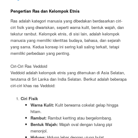
Pengertian Ras dan Kelompok Etnis
Ras adalah kategori manusia yang dibedakan berdasarkan ciri-
ciri fisik yang diwariskan, seperti warna kulit, bentuk wajah, dan
tekstur rambut. Kelompok etnis, di sisi lain, adalah kelompok
manusia yang memiliki identitas budaya, bahasa, dan sejarah
yang sama. Kedua konsep ini sering kali saling terkait, tetapi
memiliki perbedaan yang penting.
Ciri-Ciri Ras Veddoid
Veddoid adalah kelompok etnis yang ditemukan di Asia Selatan,
terutama di Sri Lanka dan India Selatan. Berikut adalah beberapa
ciri-ciri khas ras Veddoid:
Ciri Fisik
Warna Kulit:
Kulit berwarna cokelat gelap hingga
hitam.
Rambut:
Rambut keriting atau bergelombang.
Bentuk Wajah:
Wajah oval dengan tulang pipi
menonjol.
Hidung:
Hidung lebar dengan ujung bulat.