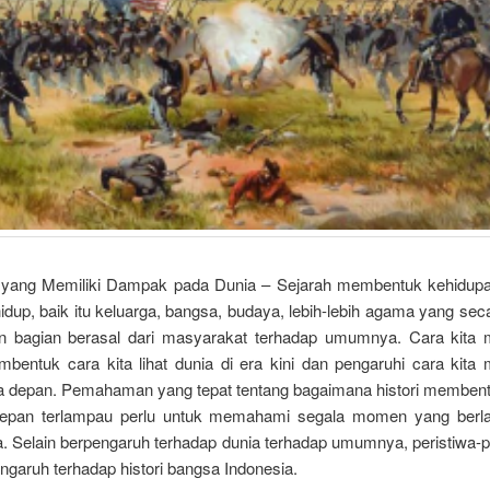
 yang Memiliki Dampak pada Dunia – Sejarah membentuk kehidupa
hidup, baik itu keluarga, bangsa, budaya, lebih-lebih agama yang seca
n bagian berasal dari masyarakat terhadap umumnya. Cara kita
embentuk cara kita lihat dunia di era kini dan pengaruhi cara kit
era depan. Pemahaman yang tepat tentang bagaimana histori membentu
depan terlampau perlu untuk memahami segala momen yang berla
ta. Selain berpengaruh terhadap dunia terhadap umumnya, peristiwa-pe
ngaruh terhadap histori bangsa Indonesia.