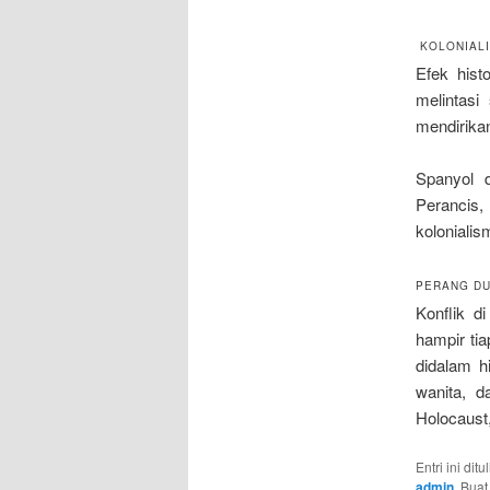
KOLONIALI
Efek hist
melintas
mendirikan
Spanyol d
Perancis,
kolonialis
PERANG DUN
Konflik 
hampir ti
didalam h
wanita, d
Holocaust,
Entri ini dit
admin
. Bua