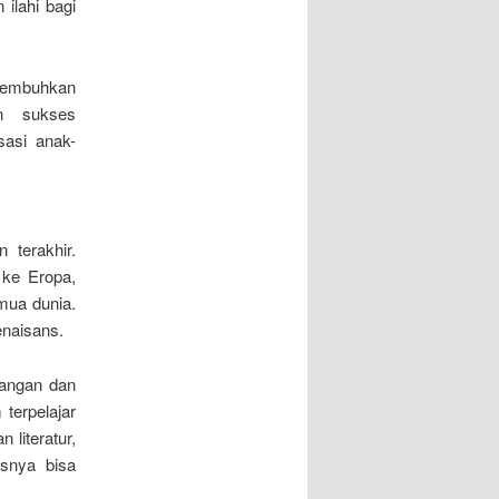
ilahi bagi
nyembuhkan
n sukses
asi anak-
 terakhir.
ke Eropa,
emua dunia.
naisans.
tangan dan
terpelajar
literatur,
snya bisa