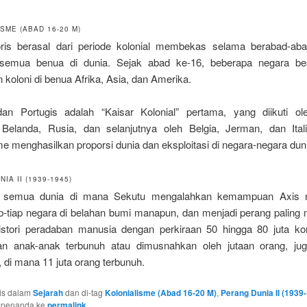
SME (ABAD 16-20 M)
oris berasal dari periode kolonial membekas selama berabad-ab
i semua benua di dunia. Sejak abad ke-16, beberapa negara be
 koloni di benua Afrika, Asia, dan Amerika.
an Portugis adalah “Kaisar Kolonial” pertama, yang diikuti ole
 Belanda, Rusia, dan selanjutnya oleh Belgia, Jerman, dan Ita
me menghasilkan proporsi dunia dan eksploitasi di negara-negara duni
IA II (1939-1945)
di semua dunia di mana Sekutu mengalahkan kemampuan Axis m
ap-tiap negara di belahan bumi manapun, dan menjadi perang paling
istori peradaban manusia dengan perkiraan 50 hingga 80 juta kor
an anak-anak terbunuh atau dimusnahkan oleh jutaan orang, ju
 di mana 11 juta orang terbunuh.
ulis dalam
Sejarah
dan di-tag
Kolonialisme (Abad 16-20 M)
,
Perang Dunia II (1939
t penanda ke
permalink
.