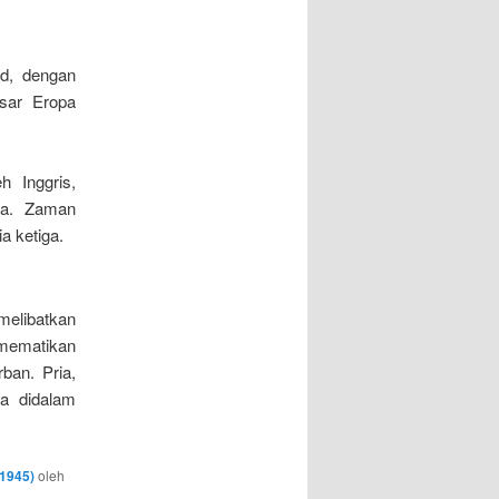
ad, dengan
sar Eropa
h Inggris,
lia. Zaman
a ketiga.
elibatkan
 mematikan
ban. Pria,
ga didalam
-1945)
oleh