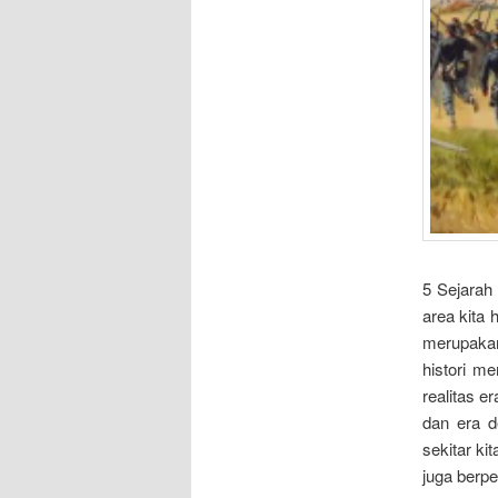
5 Sejarah
area kita 
merupaka
histori m
realitas 
dan era 
sekitar ki
juga berpe