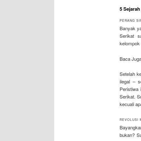
5 Sejarah
PERANG SIP
Banyak ya
Serikat 
kelompok p
Baca Jug
Setelah k
ilegal – 
Peristiwa
Serikat. S
kecuali ap
REVOLUSI M
Bayangkan
bukan? Su