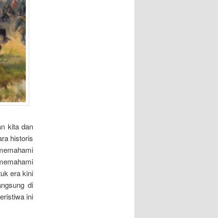
n kita dan
ra historis
 memahami
a memahami
k era kini
ngsung di
ristiwa ini