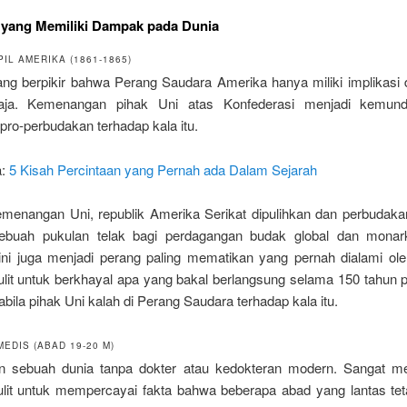
 yang Memiliki Dampak pada Dunia
IL AMERIKA (1861-1865)
ng berpikir bahwa Perang Saudara Amerika hanya miliki implikasi 
saja. Kemenangan pihak Uni atas Konfederasi menjadi kemund
ro-perbudakan terhadap kala itu.
a:
5 Kisah Percintaan yang Pernah ada Dalam Sejarah
emenangan Uni, republik Amerika Serikat dipulihkan dan perbudakan
sebuah pukulan telak bagi perdagangan budak global dan monark
 ini juga menjadi perang paling mematikan yang pernah dialami ol
ulit untuk berkhayal apa yang bakal berlangsung selama 150 tahun p
abila pihak Uni kalah di Perang Saudara terhadap kala itu.
EDIS (ABAD 19-20 M)
 sebuah dunia tanpa dokter atau kedokteran modern. Sangat m
lit untuk mempercayai fakta bahwa beberapa abad yang lantas te