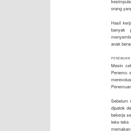
kesimpula
orang yan
Hasil ker
banyak 
menyembu
anak beras
PENEMUAN 
Mesin cet
Penemu a
merevolusi
Penemuann
Sebelum m
dipatok d
bekerja s
teks-tek
memakan k