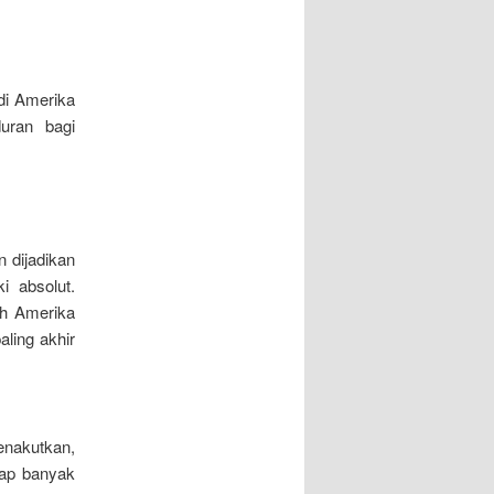
di Amerika
uran bagi
 dijadikan
i absolut.
eh Amerika
aling akhir
enakutkan,
tap banyak