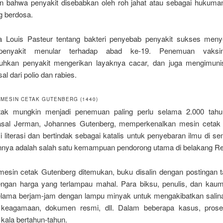
n bahwa penyakit disebabkan oleh roh jahat atau sebagai hukuman 
g berdosa.
ja Louis Pasteur tentang bakteri penyebab penyakit sukses me
penyakit menular terhadap abad ke-19. Penemuan vaksi
hkan penyakit mengerikan layaknya cacar, dan juga mengimunis
al dari polio dan rabies.
MESIN CETAK GUTENBERG (1440)
ak mungkin menjadi penemuan paling perlu selama 2.000 tahun
sal Jerman, Johannes Gutenberg, memperkenalkan mesin cetak 
 literasi dan bertindak sebagai katalis untuk penyebaran ilmu di s
ya adalah salah satu kemampuan pendorong utama di belakang Re
esin cetak Gutenberg ditemukan, buku disalin dengan postingan 
engan harga yang terlampau mahal. Para biksu, penulis, dan kaum 
elama berjam-jam dengan lampu minyak untuk mengakibatkan salinan 
s keagamaan, dokumen resmi, dll. Dalam beberapa kasus, prose
ala bertahun-tahun.