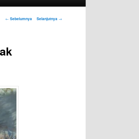
Navigasi
←
Sebelumnya
Selanjutnya
→
Tulisan
pak