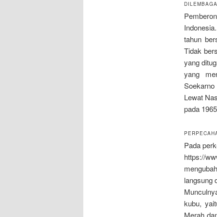
DILEMBAG
Pemberon
Indonesia
tahun ber
Tidak ber
yang ditu
yang men
Soekarno
Lewat Nas
pada 1965
PERPECAHA
Pada perk
https://
mengubah
langsung d
Munculnya
kubu, yai
Merah da