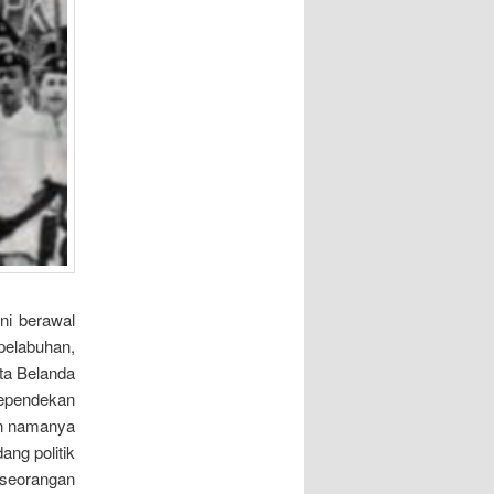
ni berawal
pelabuhan,
ta Belanda
kependekan
an namanya
ng politik
rseorangan