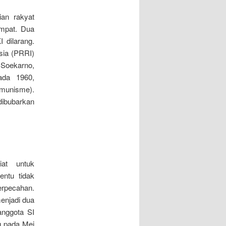
an rakyat
empat. Dua
 dilarang.
sia (PRRI)
 Soekarno,
ada 1960,
munisme).
dibubarkan
iat untuk
ntu tidak
perpecahan.
enjadi dua
anggota SI
 pada Mei