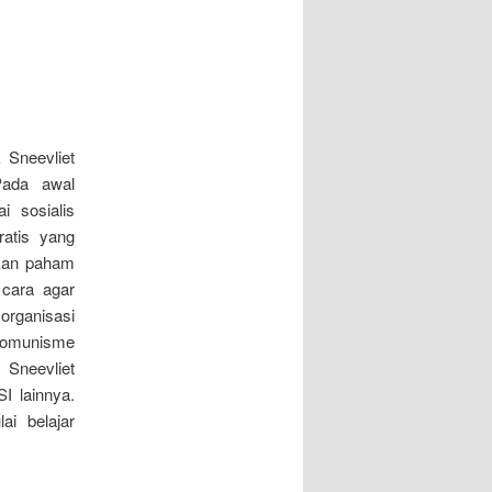
 Sneevliet
Pada awal
 sosialis
ratis yang
mkan paham
 cara agar
organisasi
 komunisme
. Sneevliet
 lainnya.
i belajar