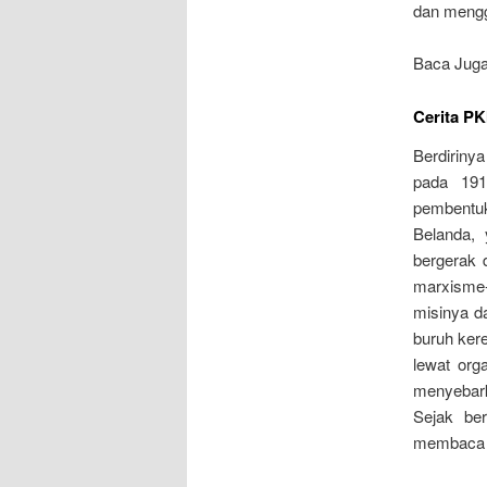
dan mengg
Baca Jug
Cerita PK
Berdiriny
pada 191
pembentu
Belanda, 
bergerak 
marxisme-
misinya d
buruh ker
lewat orga
menyebar
Sejak be
membaca s