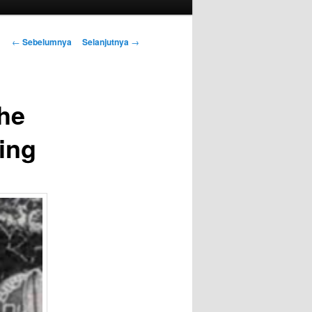
Navigasi
←
Sebelumnya
Selanjutnya
→
Tulisan
che
ing