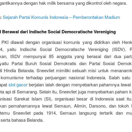
antikannya dengan hak milik bersama yang dikontrol oleh negara.
a:
Sejarah Partai Komunis Indonesia – Pemberontakan Madium
I Berawal dari Indische Social Democratische Vereniging
a PKI diawali dengan organisasi komunis yang didirikan oleh Henk
4, yaitu Indische Social Democratische Vereniging (ISDV). 
kan, ISDV mempunyai 85 anggota yang berasal dari dua partai
yaitu Partai Buruh Sosial Demokratis dan Partai Sosial Demok
di Hindia Belanda. Sneevliet mimiliki sebuah misi untuk menana
komunisme terhadap perjuangan nasional Indonesia. Salah satu
apat
slot gacor
berjalan ialah dengan menyebarkan pahamnya lewat 
eta api di Semarang. Selain itu, Sneevliet juga menyebarkan paham
nisasi Sarekat Islam (SI), organisasi besar di Indonesia saat itu
kan pemahamannya lewat Semaun, Alimin, Darsono, dan tokoh SI
rtemu Sneevliet pada 1914, Semaun langsung tertarik dan mula
erta bahasa Belanda.