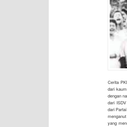
Cerita PK
dari kaum
dengan na
dari ISDV
dari Part
menganut 
yang meng