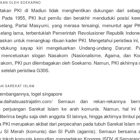
AKAN OLEH SOEKARNO
takan PKI di Madiun tidak menghentikan dukungan dari sebagi
. Pada 1955, PKI ikut pemilu dan berakhir menduduki posisi ke
selang, Partai Masyumi, yang merasa tersaingi, menuntut agar PKI
selang lama, terbentuklah Pemerintah Revolusioner Republik Indone
gaskan untuk menangkap ribuan kader PKI. Mengetahui peristiwa ini,
dukung sayap kiri mengeluarkan Undang-undang Darurat. P
 mencetuskan slogan Nasakom (Nasionalisme, Agama, dan Ko
akom, PKI pun dilembagakan oleh Soekarno. Namun, PKI akhirnya 
 setelah peristiwa G30S.
N SAREKAT ISLAM
embangannya, togel singapore
www.daihatsuastrajatim.com/ Semaun dan rekan-rekannya bern
 perjuangan Sarekat Islam ke arah komunis. Namun, hal ini te
iterima begitu saja oleh anggota SI lainnya, hingga akhirnya timbul 
 PKI merupakan akibat dari perpecahan pada tubuh Sarekat Islam m
tu SI Merah (komunis) dan SI Putih (agamis). Semaun bersama 
n tokoh komunis kemudian mengadakan Kongres ISDV di Semarang