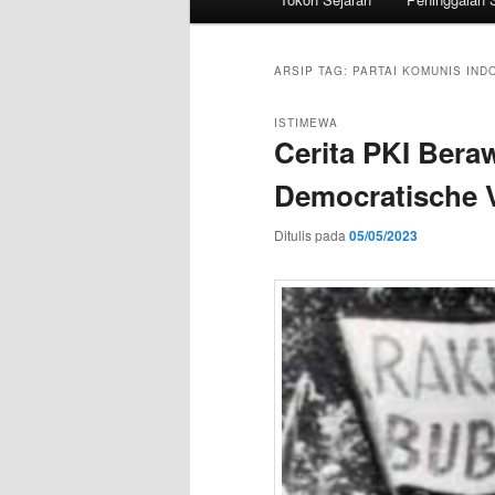
utama
ARSIP TAG:
PARTAI KOMUNIS IND
ISTIMEWA
Cerita PKI Beraw
Democratische 
Ditulis pada
05/05/2023