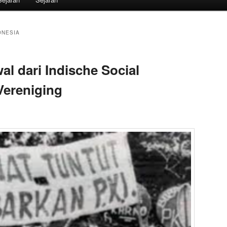
ONESIA
al dari Indische Social
Vereniging