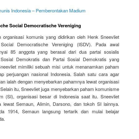
omunis Indonesia – Pemberontakan Madium
ische Social Democratische Vereniging
n organisasi komunis yang didirikan oleh Henk Sneevliet
 Social Democratische Vereniging (ISDV). Pada awal
i 85 anggota yang berasal dari dua partai sosialis
 Sosial Demokratis dan Partai Sosial Demokratis yang
 Sneevliet mimiliki sebuah misi untuk menanamkan paham
 perjuangan nasional Indonesia. Salah satu cara agar
lan ialah dengan menyebarkan pahamnya lewat organisasi
. Selain itu, Sneevliet juga menyebarkan paham komunisme
m (SI), organisasi besar di Indonesia saat itu. Sneevliet
ewat Semaun, Alimin, Darsono, dan tokoh SI lainnya.
da 1914, Semaun langsung tertarik dan mulai belajar
da.