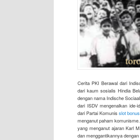
Cerita PKI Berawal dari Indis
dari kaum sosialis Hindia Be
dengan nama Indische Sociaal
dari ISDV mengenalkan ide-i
dari Partai Komunis
slot bonu
menganut paham komunisme. Ko
yang menganut ajaran Karl M
dan menggantikannya dengan h