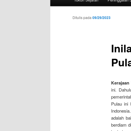
utama
Ditulis pada
09/29/2023
Inil
Pul
Kerajaan 
ini. Dahu
pemerinta
Pulau in
Indonesia
adalah ba
berdiam d