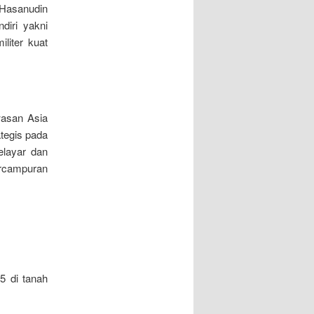
 Hasanudin
diri yakni
liter kuat
wasan Asia
tegis pada
elayar dan
ercampuran
5 di tanah