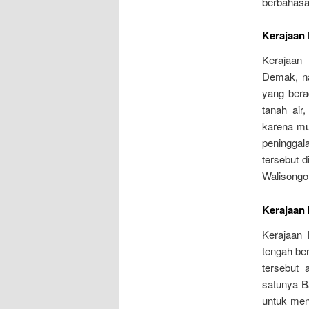
berbahasa
Kerajaan
Kerajaan 
Demak, na
yang bera
tanah ai
karena mu
peninggal
tersebut 
Walisongo
Kerajaan 
Kerajaan 
tengah be
tersebut 
satunya B
untuk meng