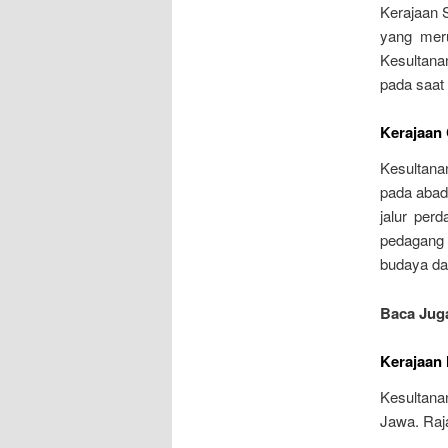
Kerajaan 
yang meru
Kesultana
pada saat
Kerajaan
Kesultana
pada abad
jalur per
pedagang 
budaya dar
Baca Jug
Kerajaan
Kesultana
Jawa. Raj