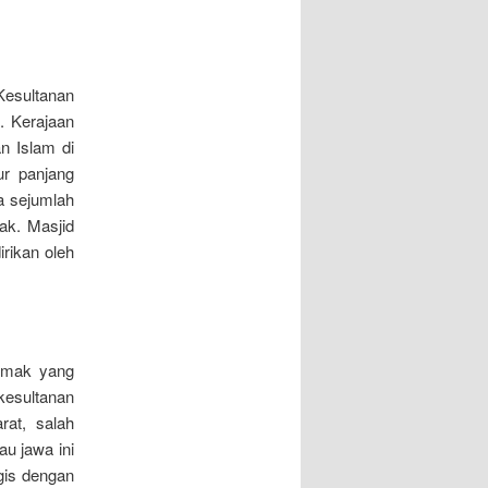
Kesultanan
. Kerajaan
n Islam di
r panjang
a sejumlah
ak. Masjid
rikan oleh
Demak yang
kesultanan
rat, salah
u jawa ini
ugis dengan