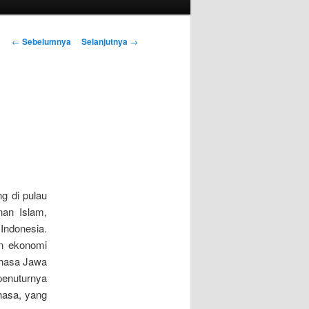
Navigasi
←
Sebelumnya
Selanjutnya
→
Tulisan
i
g di pulau
nan Islam,
Indonesia.
an ekonomi
ahasa Jawa
penuturnya
hasa, yang