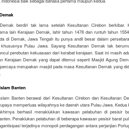
 Indonesia baik sebagai bahasa pertama maupun kedua.
 Demak
Demak berdiri tak lama setelah Kesultanan Cirebon berkibar. 
ma lain Kerajaan Demak, lahir tahun 1478 dan runtuh tahun 1554
da di Demak, Jawa Tengah itu punya andil besar dalam persebara
r, khususnya Pulau Jawa. Sayang Kesultanan Demak tak berumu
ncul perebutan kekuasaan dari kerabat kerajaan. Saat ini masih ad
an Kerajaan Demak yang dapat ditemui seperti Masjid Agung Dem
dipercaya merupakan masjid pada masa Kesultanan Demak yang didi
.
Islam Banten
Islam Banten berawal dari Kesultanan Cirebon dan Kesultanan 
rupaya memperluas wilayahnya ke daerah utara Pulau Jawa. Kedua 
akhirnya berhasil menaklukkan kawasan pelabuhan di pesisir ba
anten. Penaklukan pelabuhan di beberapa kawasan pesisir barat pula
antisipasi terjadinya monopoli perdagangan antara perjanjian Port