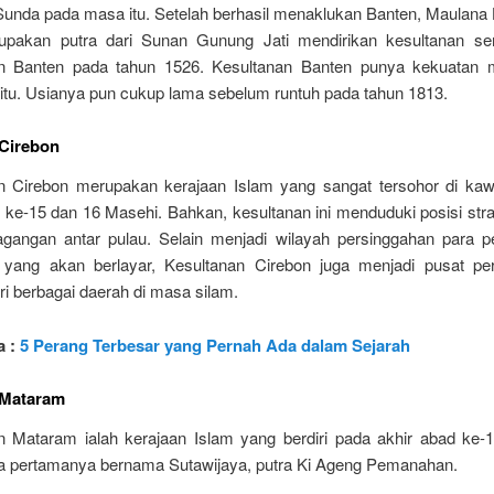
Sunda pada masa itu. Setelah berhasil menaklukan Banten, Maulana
pakan putra dari Sunan Gunung Jati mendirikan kesultanan sen
n Banten pada tahun 1526. Kesultanan Banten punya kekuatan mi
 itu. Usianya pun cukup lama sebelum runtuh pada tahun 1813.
 Cirebon
n Cirebon merupakan kerajaan Islam yang sangat tersohor di ka
 ke-15 dan 16 Masehi. Bahkan, kesultanan ini menduduki posisi stra
dagangan antar pulau. Selain menjadi wilayah persinggahan para p
yang akan berlayar, Kesultanan Cirebon juga menjadi pusat p
i berbagai daerah di masa silam.
a :
5 Perang Terbesar yang Pernah Ada dalam Sejarah
 Mataram
n Mataram ialah kerajaan Islam yang berdiri pada akhir abad ke-1
a pertamanya bernama Sutawijaya, putra Ki Ageng Pemanahan.