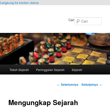
Langsung ke konten utama
Cari
Menu
Tokoh Sejarah
Peninggalan Sejarah
Sejarah
utama
Navigasi
←
Sebelumnya
Selanjutnya
→
Tulisan
Mengungkap Sejarah