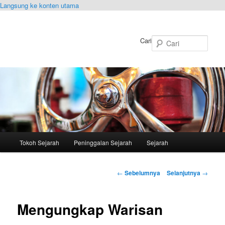
Langsung ke konten utama
Cari
Menu
Tokoh Sejarah
Peninggalan Sejarah
Sejarah
utama
Navigasi
←
Sebelumnya
Selanjutnya
→
Tulisan
Mengungkap Warisan