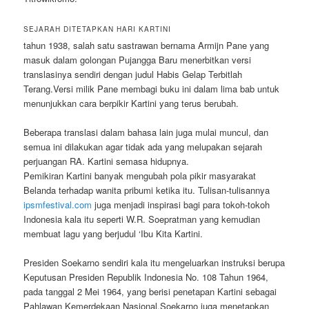
SEJARAH DITETAPKAN HARI KARTINI
tahun 1938, salah satu sastrawan bernama Armijn Pane yang
masuk dalam golongan Pujangga Baru menerbitkan versi
translasinya sendiri dengan judul Habis Gelap Terbitlah
Terang.Versi milik Pane membagi buku ini dalam lima bab untuk
menunjukkan cara berpikir Kartini yang terus berubah.
Beberapa translasi dalam bahasa lain juga mulai muncul, dan
semua ini dilakukan agar tidak ada yang melupakan sejarah
perjuangan RA. Kartini semasa hidupnya.
Pemikiran Kartini banyak mengubah pola pikir masyarakat
Belanda terhadap wanita pribumi ketika itu. Tulisan-tulisannya
ipsmfestival.com
juga menjadi inspirasi bagi para tokoh-tokoh
Indonesia kala itu seperti W.R. Soepratman yang kemudian
membuat lagu yang berjudul ‘Ibu Kita Kartini.
Presiden Soekarno sendiri kala itu mengeluarkan instruksi berupa
Keputusan Presiden Republik Indonesia No. 108 Tahun 1964,
pada tanggal 2 Mei 1964, yang berisi penetapan Kartini sebagai
Pahlawan Kemerdekaan Nasional.Soekarno juga menetapkan