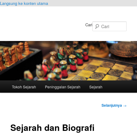
Langsung ke konten utama
Cari
Menu
Tokoh Sejarah
Peninggalan Sejarah
Sejarah
utama
Navigasi
Selanjutnya
→
Tulisan
Sejarah dan Biografi