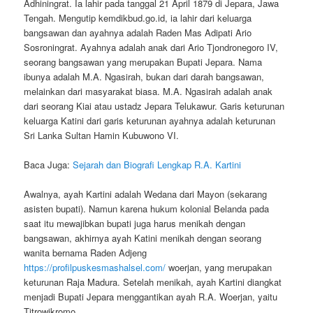
Adhiningrat. Ia lahir pada tanggal 21 April 1879 di Jepara, Jawa
Tengah. Mengutip kemdikbud.go.id, ia lahir dari keluarga
bangsawan dan ayahnya adalah Raden Mas Adipati Ario
Sosroningrat. Ayahnya adalah anak dari Ario Tjondronegoro IV,
seorang bangsawan yang merupakan Bupati Jepara. Nama
ibunya adalah M.A. Ngasirah, bukan dari darah bangsawan,
melainkan dari masyarakat biasa. M.A. Ngasirah adalah anak
dari seorang Kiai atau ustadz Jepara Telukawur. Garis keturunan
keluarga Katini dari garis keturunan ayahnya adalah keturunan
Sri Lanka Sultan Hamin Kubuwono VI.
Baca Juga:
Sejarah dan Biografi Lengkap R.A. Kartini
Awalnya, ayah Kartini adalah Wedana dari Mayon (sekarang
asisten bupati). Namun karena hukum kolonial Belanda pada
saat itu mewajibkan bupati juga harus menikah dengan
bangsawan, akhirnya ayah Katini menikah dengan seorang
wanita bernama Raden Adjeng
https://profilpuskesmashalsel.com/
woerjan, yang merupakan
keturunan Raja Madura. Setelah menikah, ayah Kartini diangkat
menjadi Bupati Jepara menggantikan ayah R.A. Woerjan, yaitu
Titrowikromo.