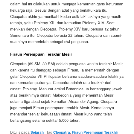
dalam hal ini dilakukan untuk menjaga kemurnian garis keturunan
keluarga raja. Sesuai dengan adat yang berlaku kala itu,
Cleopatra akhirnya menikahi kedua adik laki-lakinya yang masih
remaja, yaitu Ptolemy XIII dan kemudian Ptolemy XIV. Saat
menikah dengan Cleopatra, Ptolemy XIV baru berusia 12 tahun.
Sementara itu, Cleopatra berusia 22 tahun. Cleopatra dan suami-
suaminya memerintah sebagai dwi penguasa.
Firaun Perempuan Terakhir Mesir
Cleopatra (69 SM–30 SM) adalah penguasa wanita terakhir Mesir,
dan karena itu dianggap sebagai Firaun. Ia memerintah dengan
gelar Cleopatra VII Philopater bersama saudara-saudara lelakinya
dan kemudian putranya. Cleopatra adalah ratu terakhir dari
dinasti Ptolemy. Menurut artikel Britannica, ia bertanggung jawab
atas berakhirnya dinasti Makedonia yang memerintah Mesir
selama tiga abad sejak kematian Alexander Agung. Cleopatra
juga menjadi Firaun perempuan terakhir Mesir. Kematiannya
menandai “senja” kekuasaan dinasti Mesir kuno yang telah
berlangsung selama sekitar 5.000 tahun.
Ditulis pada
Sejarah
|
Tag
Cleopatra
,
Firaun Perempuan Terakhir