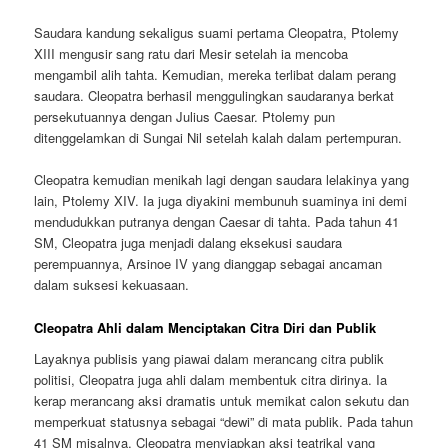
Saudara kandung sekaligus suami pertama Cleopatra, Ptolemy
XIII mengusir sang ratu dari Mesir setelah ia mencoba
mengambil alih tahta. Kemudian, mereka terlibat dalam perang
saudara. Cleopatra berhasil menggulingkan saudaranya berkat
persekutuannya dengan Julius Caesar. Ptolemy pun
ditenggelamkan di Sungai Nil setelah kalah dalam pertempuran.
Cleopatra kemudian menikah lagi dengan saudara lelakinya yang
lain, Ptolemy XIV. Ia juga diyakini membunuh suaminya ini demi
mendudukkan putranya dengan Caesar di tahta. Pada tahun 41
SM, Cleopatra juga menjadi dalang eksekusi saudara
perempuannya, Arsinoe IV yang dianggap sebagai ancaman
dalam suksesi kekuasaan.
Cleopatra Ahli dalam Menciptakan Citra Diri dan Publik
Layaknya publisis yang piawai dalam merancang citra publik
politisi, Cleopatra juga ahli dalam membentuk citra dirinya. Ia
kerap merancang aksi dramatis untuk memikat calon sekutu dan
memperkuat statusnya sebagai “dewi” di mata publik. Pada tahun
41 SM misalnya, Cleopatra menyiapkan aksi teatrikal yang