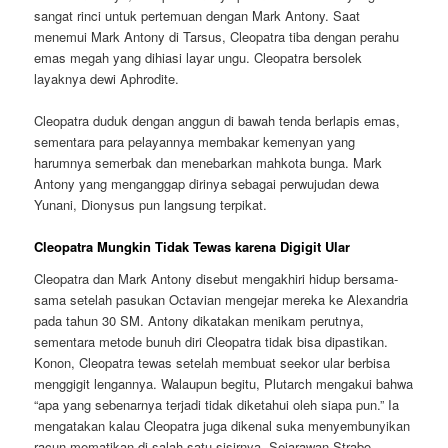
sangat rinci untuk pertemuan dengan Mark Antony. Saat
menemui Mark Antony di Tarsus, Cleopatra tiba dengan perahu
emas megah yang dihiasi layar ungu. Cleopatra bersolek
layaknya dewi Aphrodite.
Cleopatra duduk dengan anggun di bawah tenda berlapis emas,
sementara para pelayannya membakar kemenyan yang
harumnya semerbak dan menebarkan mahkota bunga. Mark
Antony yang menganggap dirinya sebagai perwujudan dewa
Yunani, Dionysus pun langsung terpikat.
Cleopatra Mungkin Tidak Tewas karena Digigit Ular
Cleopatra dan Mark Antony disebut mengakhiri hidup bersama-
sama setelah pasukan Octavian mengejar mereka ke Alexandria
pada tahun 30 SM. Antony dikatakan menikam perutnya,
sementara metode bunuh diri Cleopatra tidak bisa dipastikan.
Konon, Cleopatra tewas setelah membuat seekor ular berbisa
menggigit lengannya. Walaupun begitu, Plutarch mengakui bahwa
“apa yang sebenarnya terjadi tidak diketahui oleh siapa pun.” Ia
mengatakan kalau Cleopatra juga dikenal suka menyembunyikan
racun mematikan di salah satu sisirnya. Sejarawan Strabo