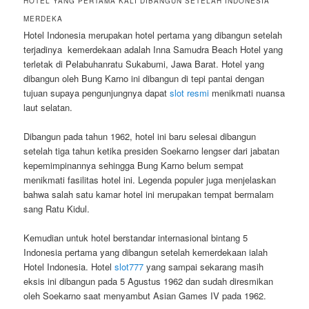
HOTEL YANG PERTAMA KALI DIBANGUN SETELAH INDONESIA
MERDEKA
Hotel Indonesia merupakan hotel pertama yang dibangun setelah
terjadinya kemerdekaan adalah Inna Samudra Beach Hotel yang
terletak di Pelabuhanratu Sukabumi, Jawa Barat. Hotel yang
dibangun oleh Bung Karno ini dibangun di tepi pantai dengan
tujuan supaya pengunjungnya dapat
slot resmi
menikmati nuansa
laut selatan.
Dibangun pada tahun 1962, hotel ini baru selesai dibangun
setelah tiga tahun ketika presiden Soekarno lengser dari jabatan
kepemimpinannya sehingga Bung Karno belum sempat
menikmati fasilitas hotel ini. Legenda populer juga menjelaskan
bahwa salah satu kamar hotel ini merupakan tempat bermalam
sang Ratu Kidul.
Kemudian untuk hotel berstandar internasional bintang 5
Indonesia pertama yang dibangun setelah kemerdekaan ialah
Hotel Indonesia. Hotel
slot777
yang sampai sekarang masih
eksis ini dibangun pada 5 Agustus 1962 dan sudah diresmikan
oleh Soekarno saat menyambut Asian Games IV pada 1962.