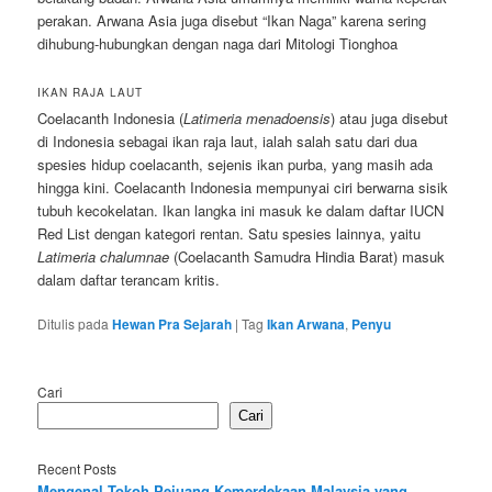
perakan. Arwana Asia juga disebut “Ikan Naga” karena sering
dihubung-hubungkan dengan naga dari Mitologi Tionghoa
IKAN RAJA LAUT
Coelacanth Indonesia (
Latimeria menadoensis
) atau juga disebut
di Indonesia sebagai ikan raja laut, ialah salah satu dari dua
spesies hidup coelacanth, sejenis ikan purba, yang masih ada
hingga kini. Coelacanth Indonesia mempunyai ciri berwarna sisik
tubuh kecokelatan. Ikan langka ini masuk ke dalam daftar IUCN
Red List dengan kategori rentan. Satu spesies lainnya, yaitu
Latimeria chalumnae
(Coelacanth Samudra Hindia Barat) masuk
dalam daftar terancam kritis.
Ditulis pada
Hewan Pra Sejarah
|
Tag
Ikan Arwana
,
Penyu
Cari
Cari
Recent Posts
Mengenal Tokoh Pejuang Kemerdekaan Malaysia yang