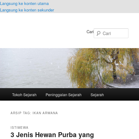
Langsung ke konten utama
Langsung ke konten sekunder
Cari
Menu
Tokoh Sejarah
Peninggalan Sejarah
Sejarah
utama
ARSIP TAG:
IKAN ARWANA
ISTIMEWA
3 Jenis Hewan Purba yang