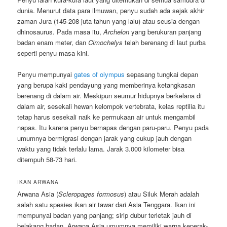
dunia. Menurut data para ilmuwan, penyu sudah ada sejak akhir
zaman Jura (145-208 juta tahun yang lalu) atau seusia dengan
dhinosaurus. Pada masa itu,
Archelon
yang berukuran panjang
badan enam meter, dan
Cimochelys
telah berenang di laut purba
seperti penyu masa kini.
Penyu mempunyai
gates of olympus
sepasang tungkai depan
yang berupa kaki pendayung yang memberinya ketangkasan
berenang di dalam air. Meskipun seumur hidupnya berkelana di
dalam air, sesekali hewan kelompok vertebrata, kelas reptilia itu
tetap harus sesekali naik ke permukaan air untuk mengambil
napas. Itu karena penyu bernapas dengan paru-paru. Penyu pada
umumnya bermigrasi dengan jarak yang cukup jauh dengan
waktu yang tidak terlalu lama. Jarak 3.000 kilometer bisa
ditempuh 58-73 hari.
IKAN ARWANA
Arwana Asia (
Scleropages formosus
) atau Siluk Merah adalah
salah satu spesies ikan air tawar dari Asia Tenggara. Ikan ini
mempunyai badan yang panjang; sirip dubur terletak jauh di
belakang badan. Arwana Asia umumnya memiliki warna keperak-