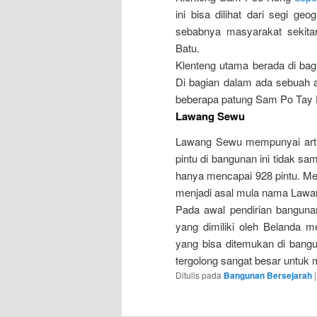
ini bisa dilihat dari segi ge
sebabnya masyarakat sekit
Batu.
Klenteng utama berada di bagi
Di bagian dalam ada sebuah al
beberapa patung Sam Po Tay Dj
Lawang Sewu
Lawang Sewu mempunyai arti 
pintu di bangunan ini tidak sa
hanya mencapai 928 pintu. Me
menjadi asal mula nama Lawa
Pada awal pendirian banguna
yang dimiliki oleh Belanda m
yang bisa ditemukan di bangu
tergolong sangat besar untuk 
Ditulis pada
Bangunan Bersejarah