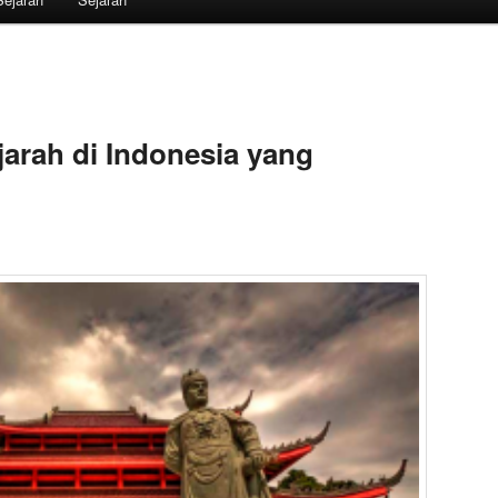
arah di Indonesia yang