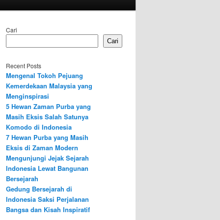
Cari
Cari
Recent Posts
Mengenal Tokoh Pejuang
Kemerdekaan Malaysia yang
Menginspirasi
5 Hewan Zaman Purba yang
Masih Eksis Salah Satunya
Komodo di Indonesia
7 Hewan Purba yang Masih
Eksis di Zaman Modern
Mengunjungi Jejak Sejarah
Indonesia Lewat Bangunan
Bersejarah
Gedung Bersejarah di
Indonesia Saksi Perjalanan
Bangsa dan Kisah Inspiratif