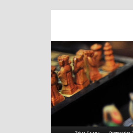
Langsung
Langsung
ke
ke
konten
konten
utama
sekunder
Menu
Tokoh Sejarah
Peninggalan 