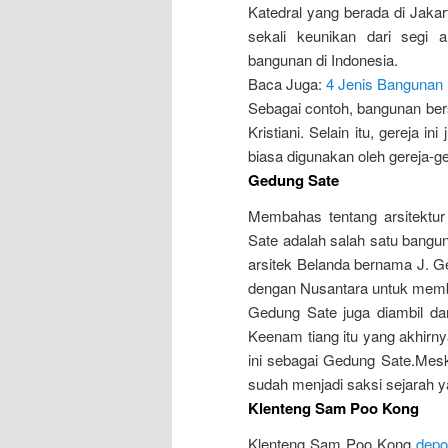
Katedral yang berada di Jakar
sekali keunikan dari segi ar
bangunan di Indonesia.
Baca Juga:
4 Jenis Bangunan 
Sebagai contoh, bangunan ber
Kristiani. Selain itu, gereja in
biasa digunakan oleh gereja-g
Gedung Sate
Membahas tentang arsitektur
Sate adalah salah satu bangun
arsitek Belanda bernama J. 
dengan Nusantara untuk memb
Gedung Sate juga diambil dar
Keenam tiang itu yang akhirn
ini sebagai Gedung Sate.Mesk
sudah menjadi saksi sejarah y
Klenteng Sam Poo Kong
Klenteng Sam Poo Kong
depo