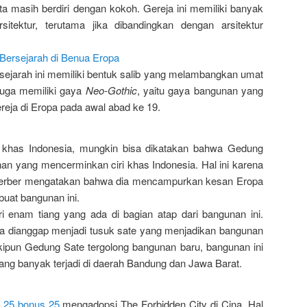
ta masih berdiri dengan kokoh. Gereja ini memiliki banyak
sitektur, terutama jika dibandingkan dengan arsitektur
Bersejarah di Benua Eropa
sejarah ini memiliki bentuk salib yang melambangkan umat
i juga memiliki gaya
Neo-Gothic
, yaitu gaya bangunan yang
ereja di Eropa pada awal abad ke 19.
 khas Indonesia, mungkin bisa dikatakan bahwa Gedung
an yang mencerminkan ciri khas Indonesia. Hal ini karena
Gerber mengatakan bahwa dia mencampurkan kesan Eropa
uat bangunan ini.
i enam tiang yang ada di bagian atap dari bangunan ini.
ya dianggap menjadi tusuk sate yang menjadikan bangunan
ipun Gedung Sate tergolong bangunan baru, bangunan ini
ang banyak terjadi di daerah Bandung dan Jawa Barat.
 25 bonus 25
mengadopsi The Forbidden City di Cina. Hal