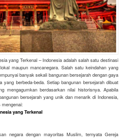
sia yang Terkenal – Indonesia adalah salah satu destinasi
is lokal maupun mancanegara. Salah satu keindahan yang
 mempunyai banyak sekali bangunan bersejarah dengan gaya
ya yang berbeda-beda. Setiap bangunan bersejarah dibuat
ang mengagumkan berdasarkan nilai historisnya. Apabila
bangunan bersejarah yang unik dan menarik di Indonesia,
s mengenai:
nesia yang Terkenal
an negara dengan mayoritas Muslim, ternyata Gereja