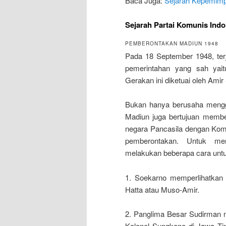
Baca Juga:
Sejarah Kepemimp
Sejarah Partai Komunis Ind
PEMBERONTAKAN MADIUN 1948
Pada 18 September 1948, ter
pemerintahan yang sah yait
Gerakan ini diketuai oleh Amir
Bukan hanya berusaha menggu
Madiun juga bertujuan membe
negara Pancasila dengan Kom
pemberontakan. Untuk me
melakukan beberapa cara untu
1. Soekarno memperlihatkan
Hatta atau Muso-Amir.
2. Panglima Besar Sudirman 
Kolonel Sungkono di Jawa Ti