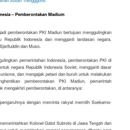
inan Sultan Trengggono
onesia – Pemberontakan Madium
jadi pemberontakan PKI Madiun bertujuan menggulingkan
u Republik Indonesia dan mengganti landasan negara.
 Sjarifuddin dan Muso.
lingkan pemerintahan Indonesia, pemberontakan PKI di
ntuk negara Republik Indonesia Soviet, mengganti dasar
unisme, dan mengajak petani dan buruh untuk melakukan
nghentikan pemberontakan PKI Madiun, pemerintah
k mengakhiri pemberontakan, di antaranya:
 pengaruhnya dengan meminta rakyat memilih Soekarno-
memerintahkan Kolonel Gatot Subroto di Jawa Tengah dan
mur untuk menjalankan operasi penumpasan dibantu para