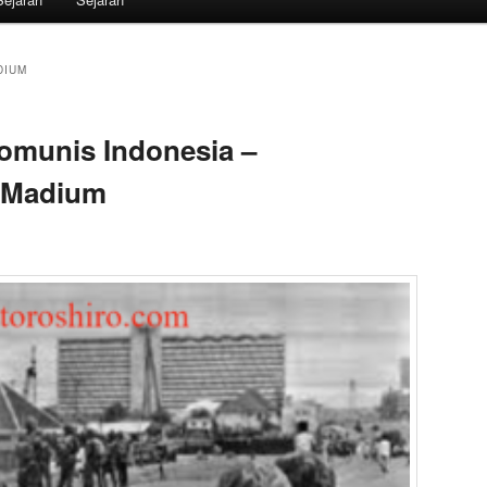
DIUM
Komunis Indonesia –
 Madium