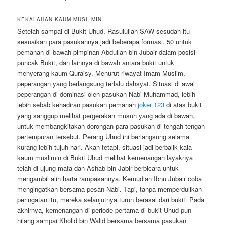
KEKALAHAN KAUM MUSLIMIN
Setelah sampai di Bukit Uhud, Rasulullah SAW sesudah itu
sesuaikan para pasukannya jadi beberapa formasi, 50 untuk
pemanah di bawah pimpinan Abdullah bin Jubair dalam posisi
puncak Bukit, dan lainnya di bawah antara bukit untuk
menyerang kaum Quraisy. Menurut riwayat Imam Muslim,
peperangan yang berlangsung terlalu dahsyat. Situasi di awal
peperangan di dominasi oleh pasukan Nabi Muhammad, lebih-
lebih sebab kehadiran pasukan pemanah
joker 123
di atas bukit
yang sanggup melihat pergerakan musuh yang ada di bawah,
untuk membangkitakan dorongan para pasukan di tengah-tengah
pertempuran tersebut. Perang Uhud ini berlangsung selama
kurang lebih tujuh hari. Akan tetapi, situasi jadi berbalik kala
kaum muslimin di Bukit Uhud melihat kemenangan layaknya
telah di ujung mata dan Ashab bin Jabir berbicara untuk
mengambil alih harta rampasannya. Kemudian Ibnu Jubair coba
mengingatkan bersama pesan Nabi. Tapi, tanpa memperdulikan
peringatan itu, mereka selanjutnya turun berasal dari bukit. Pada
akhirnya, kemenangan di periode pertama di bukit Uhud pun
hilang sampai Kholid bin Walid bersama bersama pasukan