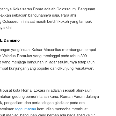
egahnya Kekaisaran Roma adalah Colosseum. Bangunan
pakkan sebagian bangunannya saja. Para ahli
 Colosseum ini saat masih berdiri kokoh yang tampak
a kini
a E Damiano
dangan yang indah. Kaisar Maxentius membangun tempat
ya Valerius Romulus yang meninggal pada tahun 309.
yang menjaga bangunan ini agar strukturnya tetap utuh.
tempat kunjungan yang populer dan dikunjungi wisatawan.
 pusat kota Roma. Lokasi ini adalah sebuah alun-alun
reruntuhan gedung pemerintahan kuno. Roman Forum dulunya
k, pengadilam dan pertandingan gladiator pada era
 seniman
togel macau
kemudian mencoba membuat
ebut menjadi bangunan yang pernah ada pada abad ke 17