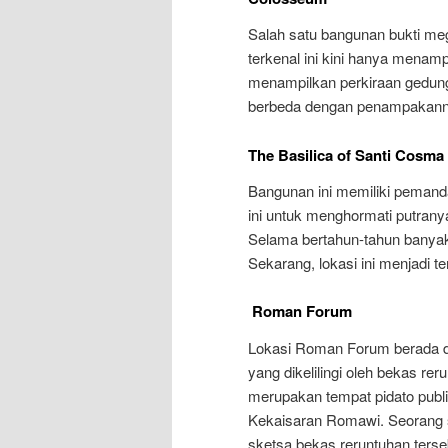
Salah satu bangunan bukti m
terkenal ini kini hanya menam
menampilkan perkiraan gedung
berbeda dengan penampakanny
The Basilica of Santi Cosm
Bangunan ini memiliki peman
ini untuk menghormati putran
Selama bertahun-tahun banyak 
Sekarang, lokasi ini menjadi 
Roman Forum
Lokasi Roman Forum berada di
yang dikelilingi oleh bekas 
merupakan tempat pidato publi
Kekaisaran Romawi. Seorang
sketsa bekas reruntuhan ters