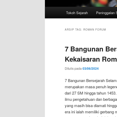
Menu
Tokoh Sejarah
Peninggalan 
utama
ARSIP TAG:
ROMAN FORUM
7 Bangunan Ber
Kekaisaran Rom
Ditulis pada
03/06/2024
7 Bangunan Bersejarah Sela
merupakan masa penuh legenda
dari 27 SM hingga tahun 145
ilmu pengetahuan dan berbag
yang masih bisa diamati hingga 
era ini ialah memiliki gerbang