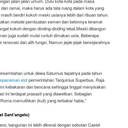
dengan jalan-jalan umum. Dulu kota-kota pada masa
an ramai, maka harus ada tata ruang dalam kota yang
i masih berdiri kokoh meski usianya lebih dari ribuan tahun.
renakan metode pembuatan semen dan betonnya teramat
sangat kokoh dengan dinding-dinding tebal.Meski dibangun
nan juga sudah mulai runtuh dimakan usia. Beberapa
renovasi dan alih fungsi. Namun jejak-jejak bersejarahnya
persembahan untuk dewa Saturnus tepatnya pada tahun
spaceman slot
pemerintahan Tarquinius Superbus, Raja
ami kebakaran dan bencana sehingga tinggal menyisakan
si ini terdapat prasasti yang diawetkan. Sebagian
 Roma memulihkan (kuil) yang terbakar habis,”
l Sant’angelo)
iano, bangunan ini lebih dikenal dengan sebutan Castel