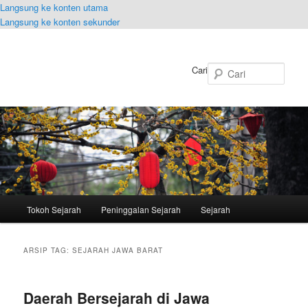
Langsung ke konten utama
Langsung ke konten sekunder
Cari
Menu
Tokoh Sejarah
Peninggalan Sejarah
Sejarah
utama
ARSIP TAG:
SEJARAH JAWA BARAT
Daerah Bersejarah di Jawa