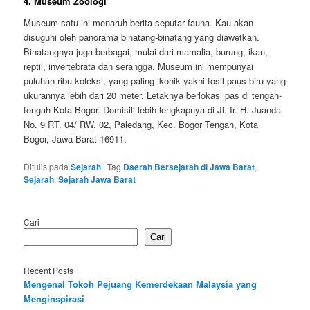
4. Museum Zoologi
Museum satu ini menaruh berita seputar fauna. Kau akan
disuguhi oleh panorama binatang-binatang yang diawetkan.
Binatangnya juga berbagai, mulai dari mamalia, burung, ikan,
reptil, invertebrata dan serangga. Museum ini mempunyai
puluhan ribu koleksi, yang paling ikonik yakni fosil paus biru yang
ukurannya lebih dari 20 meter. Letaknya berlokasi pas di tengah-
tengah Kota Bogor. Domisili lebih lengkapnya di Jl. Ir. H. Juanda
No. 9 RT. 04/ RW. 02, Paledang, Kec. Bogor Tengah, Kota
Bogor, Jawa Barat 16911.
Ditulis pada
Sejarah
|
Tag
Daerah Bersejarah di Jawa Barat
,
Sejarah
,
Sejarah Jawa Barat
Cari
Cari
Recent Posts
Mengenal Tokoh Pejuang Kemerdekaan Malaysia yang
Menginspirasi