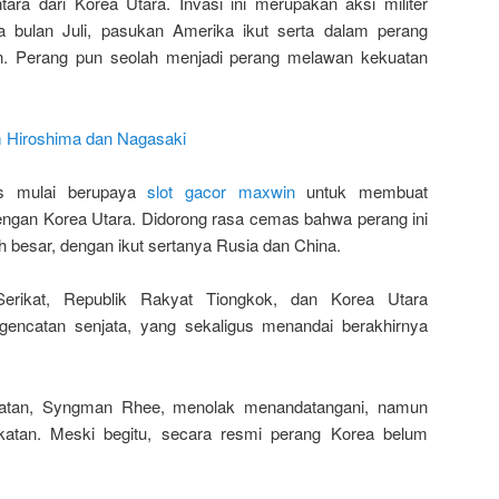
tara dari Korea Utara. Invasi ini merupakan aksi militer
 bulan Juli, pasukan Amerika ikut serta dalam perang
n. Perang pun seolah menjadi perang melawan kekuatan
 Hiroshima dan Nagasaki
as mulai berupaya
slot gacor maxwin
untuk membuat
ngan Korea Utara. Didorong rasa cemas bahwa perang ini
h besar, dengan ikut sertanya Rusia dan China.
erikat, Republik Rakyat Tiongkok, dan Korea Utara
gencatan senjata, yang sekaligus menandai berakhirnya
elatan, Syngman Rhee, menolak menandatangani, namun
katan. Meski begitu, secara resmi perang Korea belum