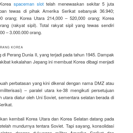
 Korea
spaceman slot
telah menewaskan sekitar 5 juta
rban tewas di pihak Amerika Serikat sebanyak 36.940;
00 orang; Korea Utara 214,000 – 520,000 orang; Korea
ng (rakyat sipil). Total rakyat sipil yang tewas sendiri
00 – 3.000.000 orang.
ERANG KOREA
 di Perang Dunia II, yang terjadi pada tahun 1945. Dampak
 akibat kekalahan Jepang ini membuat Korea dibagi menjadi
buah perbatasan yang kini dikenal dengan nama DMZ atau
iliterisasi) – paralel utara ke-38 mengikuti persetujuan
 utara diatur oleh Uni Soviet, sementara selatan berada di
rikat.
an kembali Korea Utara dan Korea Selatan datang pada
etelah mundurnya tentara Soviet. Tapi sayang, konsolidasi
atan dengan dukungan militer Amerika Serikat dan