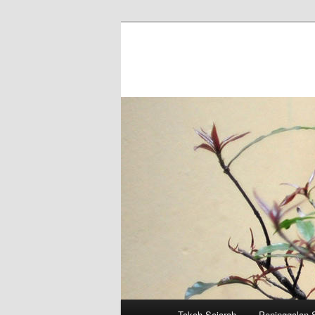
Langsung
Langsung
ke
ke
konten
konten
utama
sekunder
Menu
Tokoh Sejarah
Peninggalan 