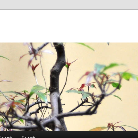
Sejarah
Sejarah