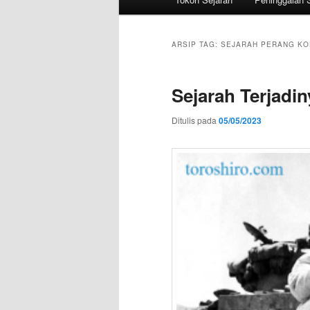
utama
ARSIP TAG:
SEJARAH PERANG K
Sejarah Terjadi
Ditulis pada
05/05/2023