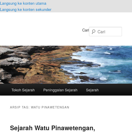
Langsung ke konten utama
Langsung ke konten sekunder
Cari
Menu
Tokoh Sejarah
Peninggalan Sejarah
Sejarah
utama
ARSIP TAG:
WATU PINAWETENGAN
Sejarah Watu Pinawetengan,