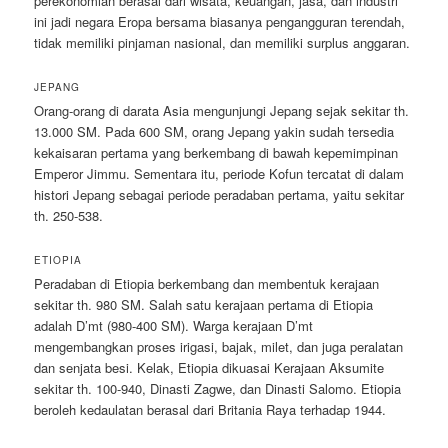
perekonomian berasal dari wisata, keuangan, jasa, dan industri
ini jadi negara Eropa bersama biasanya pengangguran terendah,
tidak memiliki pinjaman nasional, dan memiliki surplus anggaran.
JEPANG
Orang-orang di darata Asia mengunjungi Jepang sejak sekitar th.
13.000 SM. Pada 600 SM, orang Jepang yakin sudah tersedia
kekaisaran pertama yang berkembang di bawah kepemimpinan
Emperor Jimmu. Sementara itu, periode Kofun tercatat di dalam
histori Jepang sebagai periode peradaban pertama, yaitu sekitar
th. 250-538.
ETIOPIA
Peradaban di Etiopia berkembang dan membentuk kerajaan
sekitar th. 980 SM. Salah satu kerajaan pertama di Etiopia
adalah D’mt (980-400 SM). Warga kerajaan D’mt
mengembangkan proses irigasi, bajak, milet, dan juga peralatan
dan senjata besi. Kelak, Etiopia dikuasai Kerajaan Aksumite
sekitar th. 100-940, Dinasti Zagwe, dan Dinasti Salomo. Etiopia
beroleh kedaulatan berasal dari Britania Raya terhadap 1944.