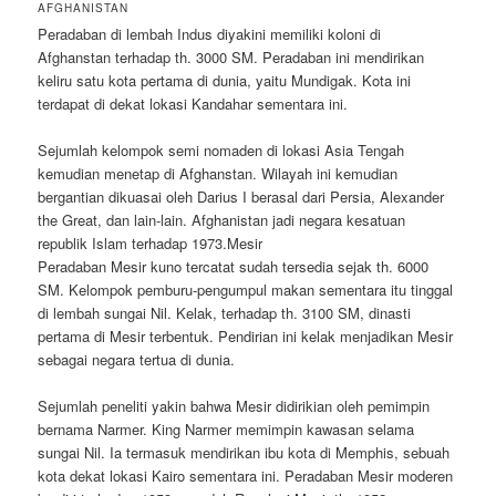
AFGHANISTAN
Peradaban di lembah Indus diyakini memiliki koloni di
Afghanstan terhadap th. 3000 SM. Peradaban ini mendirikan
keliru satu kota pertama di dunia, yaitu Mundigak. Kota ini
terdapat di dekat lokasi Kandahar sementara ini.
Sejumlah kelompok semi nomaden di lokasi Asia Tengah
kemudian menetap di Afghanstan. Wilayah ini kemudian
bergantian dikuasai oleh Darius I berasal dari Persia, Alexander
the Great, dan lain-lain. Afghanistan jadi negara kesatuan
republik Islam terhadap 1973.Mesir
Peradaban Mesir kuno tercatat sudah tersedia sejak th. 6000
SM. Kelompok pemburu-pengumpul makan sementara itu tinggal
di lembah sungai Nil. Kelak, terhadap th. 3100 SM, dinasti
pertama di Mesir terbentuk. Pendirian ini kelak menjadikan Mesir
sebagai negara tertua di dunia.
Sejumlah peneliti yakin bahwa Mesir didirikian oleh pemimpin
bernama Narmer. King Narmer memimpin kawasan selama
sungai Nil. Ia termasuk mendirikan ibu kota di Memphis, sebuah
kota dekat lokasi Kairo sementara ini. Peradaban Mesir moderen