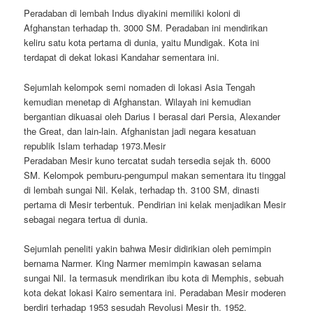
Peradaban di lembah Indus diyakini memiliki koloni di
Afghanstan terhadap th. 3000 SM. Peradaban ini mendirikan
keliru satu kota pertama di dunia, yaitu Mundigak. Kota ini
terdapat di dekat lokasi Kandahar sementara ini.
Sejumlah kelompok semi nomaden di lokasi Asia Tengah
kemudian menetap di Afghanstan. Wilayah ini kemudian
bergantian dikuasai oleh Darius I berasal dari Persia, Alexander
the Great, dan lain-lain. Afghanistan jadi negara kesatuan
republik Islam terhadap 1973.Mesir
Peradaban Mesir kuno tercatat sudah tersedia sejak th. 6000
SM. Kelompok pemburu-pengumpul makan sementara itu tinggal
di lembah sungai Nil. Kelak, terhadap th. 3100 SM, dinasti
pertama di Mesir terbentuk. Pendirian ini kelak menjadikan Mesir
sebagai negara tertua di dunia.
Sejumlah peneliti yakin bahwa Mesir didirikian oleh pemimpin
bernama Narmer. King Narmer memimpin kawasan selama
sungai Nil. Ia termasuk mendirikan ibu kota di Memphis, sebuah
kota dekat lokasi Kairo sementara ini. Peradaban Mesir moderen
berdiri terhadap 1953 sesudah Revolusi Mesir th. 1952.