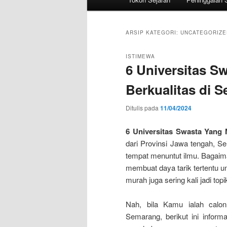
utama
ARSIP KATEGORI:
UNCATEGORIZE
ISTIMEWA
6 Universitas S
Berkualitas di 
Ditulis pada
11/04/2024
6 Universitas Swasta Yang 
dari Provinsi Jawa tengah, 
tempat menuntut ilmu. Bagaim
membuat daya tarik tertentu u
murah juga sering kali jadi to
Nah, bila Kamu ialah cal
Semarang, berikut ini infor