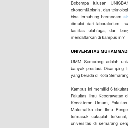
Beberapa lulusan UNISB
ekonomi&bisnis, dan teknologi
bisa terhubung bermacam
sl
dimulai dari laboratorium, 
fasilitas olahraga, dan b
mendaftarkan di kampus ini?
UNIVERSITAS MUHAMMAD
UMM Semarang adalah unive
banyak prestasi. Disamping itu
yang berada di Kota Semarang
Kampus ini memiliki 6 fakult
Fakultas Ilmu Keperawatan d
Kedokteran Umum, Fakultas 
Matematika dan Ilmu Penget
termasuk cukuplah terkenal
universitas di semarang den