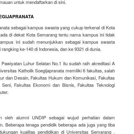
mauan untuk mendaftarkan di sini.
OEGIJAPRANATA
ranata sebagai kampus swasta yang cukup terkenal di Kota
ada di dekat Kota Semarang tentu nama kampus ini tidak
Kampus ini sudah menunjukkan sebagai kampus swasta
rangking ke-140 di Indonesia, dan ke 9321 di dunia.
Pawiyatan Luhur Selatan No.1 itu sudah raih akreditasi A
ersitas Katholik Soegijapranata memiliki 6 fakultas, salah
ktur dan Desain, Fakultas Hukum dan Komunikasi, Fakultas
 Seni, Fakultas Ekonomi dan Bisnis, Fakultas Teknologi
uter.
n oleh alumni UNDIP sebagai wujud perhatian dalam
n. Beberapa tenaga pendidik beberapa ada juga yang tiba
kungan kualitas pendidikan di Universitas Semarang .