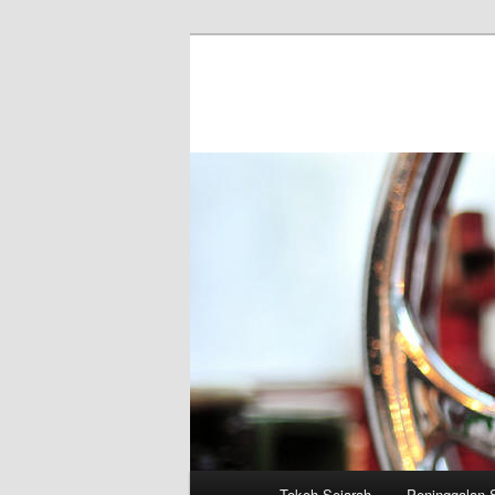
Langsung
Langsung
ke
ke
konten
konten
utama
sekunder
Menu
Tokoh Sejarah
Peninggalan 