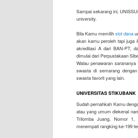
Sampai sekarang ini, UNISSUL
university.
Bila Kamu memilih
slot dana
un
akan kamu peroleh tapi juga 
akreditasi A dari BAN-PT, d
dimulai dari Perpustakaan Sibe
Walau penawaran sarananya t
swasta di semarang dengan 
swasta favorit yang lain.
UNIVERSITAS STIKUBANK
Sudah pernahkah Kamu deng
atau yang umum diekenal na
Trilomba Juang, Nomor 1, K
menempati rangking ke-199 ter